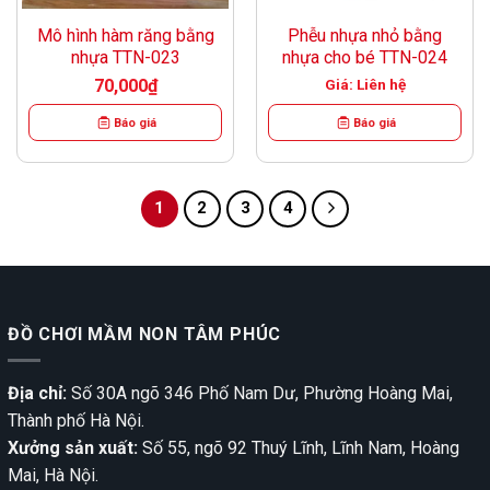
Mô hình hàm răng bằng
Phễu nhựa nhỏ bằng
nhựa TTN-023
nhựa cho bé TTN-024
70,000
₫
Giá: Liên hệ
Báo giá
Báo giá
1
2
3
4
ĐỒ CHƠI MẦM NON TÂM PHÚC
Địa chỉ:
Số 30A ngõ 346 Phố Nam Dư, Phường Hoàng Mai,
Thành phố Hà Nội.
Xưởng sản xuất:
Số 55, ngõ 92 Thuý Lĩnh, Lĩnh Nam, Hoàng
Mai, Hà Nội.