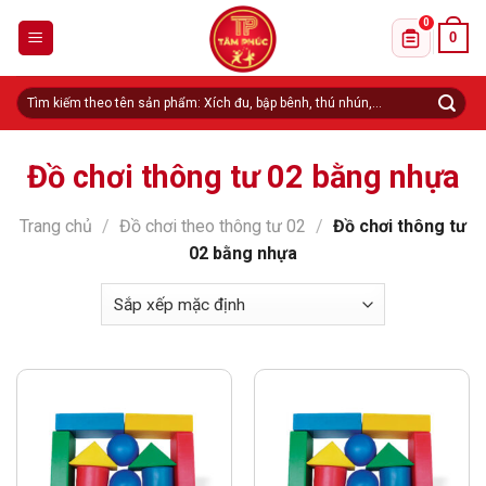
Skip
0
0
to
Danh sách 
content
Tìm
kiếm:
Đồ chơi thông tư 02 bằng nhựa
Trang chủ
/
Đồ chơi theo thông tư 02
/
Đồ chơi thông tư
02 bằng nhựa