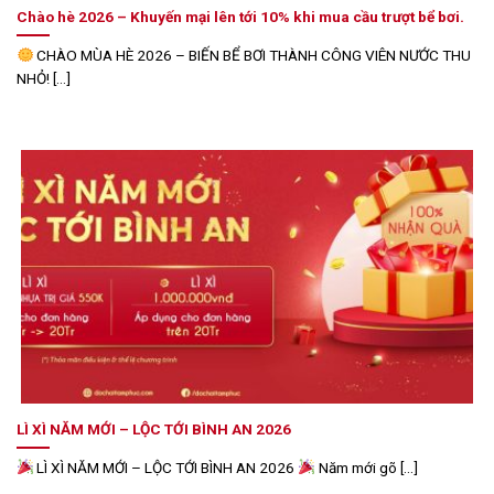
Chào hè 2026 – Khuyến mại lên tới 10% khi mua cầu trượt bể bơi.
CHÀO MÙA HÈ 2026 – BIẾN BỂ BƠI THÀNH CÔNG VIÊN NƯỚC THU
NHỎ! [...]
LÌ XÌ NĂM MỚI – LỘC TỚI BÌNH AN 2026
LÌ XÌ NĂM MỚI – LỘC TỚI BÌNH AN 2026
Năm mới gõ [...]