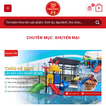
Skip
0
0
to
Danh sách 
content
Tìm
kiếm:
CHUYÊN MỤC:
KHUYẾN MẠI