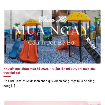
Khuyến mại chào mùa hè 2025 – Giảm lên tới 30% khi mua cầu
trượt bể bơi
Đồ Chơi Tâm Phúc xin kính chào quý khách hàng. Một mùa hè nắng
nóng [...]