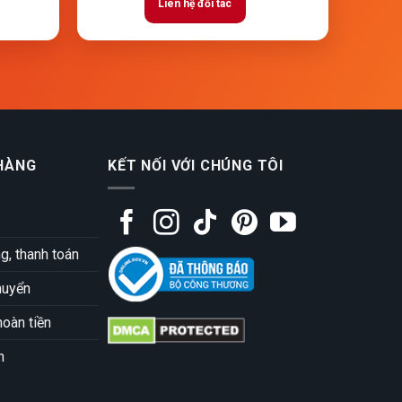
Liên hệ đối tác
HÀNG
KẾT NỐI VỚI CHÚNG TÔI
, thanh toán
huyển
hoàn tiền
h