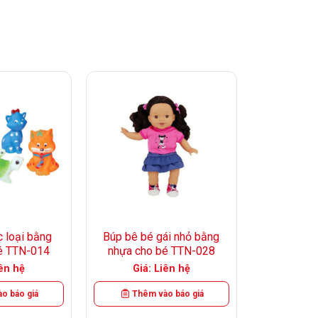
+
c loại bằng
Búp bê bé gái nhỏ bằng
é TTN-014
nhựa cho bé TTN-028
iên hệ
Giá: Liên hệ
o báo giá
Thêm vào báo giá