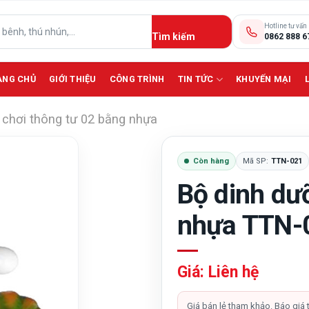
Hotline tư vấn
0862 888 6
ANG CHỦ
GIỚI THIỆU
CÔNG TRÌNH
TIN TỨC
KHUYẾN MẠI
 chơi thông tư 02 bằng nhựa
Còn hàng
Mã SP:
TTN-021
Bộ dinh dư
nhựa TTN-
Giá: Liên hệ
Giá bán lẻ tham khảo. Báo giá 