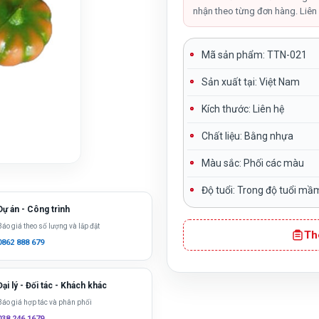
nhận theo từng đơn hàng. Liên 
Mã sản phẩm:
TTN-021
Sản xuất tại:
Việt Nam
Kích thước: Liên hệ
Chất liệu:
Bằng nhựa
Màu sắc
: Phối các màu
Độ tuổi:
Trong độ tuổi mầ
Dự án - Công trình
Báo giá theo số lượng và lắp đặt
Th
0862 888 679
Đại lý - Đối tác - Khách khác
Báo giá hợp tác và phân phối
038 246 1679