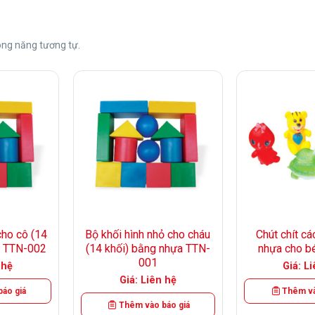
ng năng tương tự.
+
+
cho cô (14
Bộ khối hình nhỏ cho cháu
Chút chít cá
a TTN-002
(14 khối) bằng nhựa TTN-
nhựa cho b
001
 hệ
Giá: L
Giá: Liên hệ
áo giá
Thêm và
Thêm vào báo giá