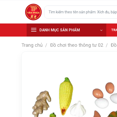
Skip
Tìm
to
kiếm:
content
DANH MỤC SẢN PHẨM
TR
Trang chủ
/
Đồ chơi theo thông tư 02
/
Đồ