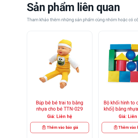
Sản phẩm liên quan
Tham khảo thêm những sản phẩm cùng nhóm hoặc có cô
+
+
cho bé
Búp bê bé trai to bằng
Bộ khối hình to 
-020
nhựa cho bé TTN-029
khối) bằng nhự
ệ
Giá: Liên hệ
Giá: Liên
 giá
Thêm vào báo giá
Thêm vào b