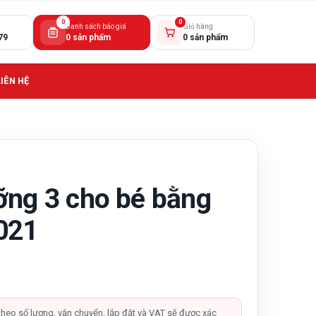
0
0
Danh sách báo giá
Giỏ hàng
79
0 sản phẩm
0 sản phẩm
LIÊN HỆ
ỡng 3 cho bé bằng
021
theo số lượng, vận chuyển, lắp đặt và VAT sẽ được xác