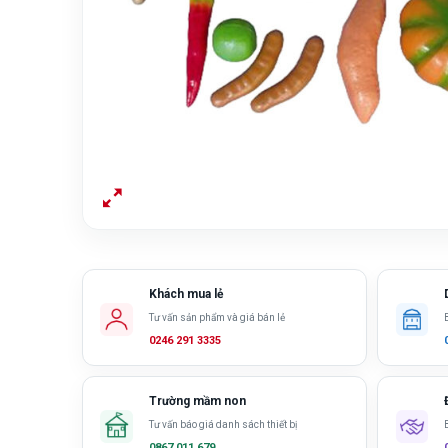
Khách mua lẻ
Tư vấn sản phẩm và giá bán lẻ
0246 291 3335
Trường mầm non
Tư vấn báo giá danh sách thiết bị
0867 011 679