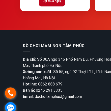
Đặt mua ngay
ĐỒ CHƠI MẦM NON TÂM PHÚC
Địa chỉ:
Số 30A ngõ 346 Phố Nam Dư, Phường Ho
Mai, Thành phố Hà Nội.
Xưởng sản xuất:
Số 55, ngõ 92 Thuý Lĩnh, Lĩnh Na
Hoàng Mai, Hà Nội.
Hotline:
0862 888 679
Bán lẻ:
0246 291 3335
Email:
dochoitamphuc@gmail.com