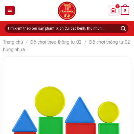
Skip
0
0
to
Danh sách 
content
Tìm
kiếm:
Trang chủ
/
Đồ chơi theo thông tư 02
/
Đồ chơi thông tư 02
bằng nhựa