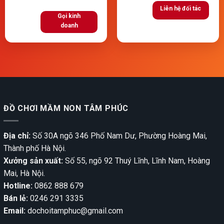
Liên hệ đối tác
Gọi kinh
doanh
ĐỒ CHƠI MẦM NON TÂM PHÚC
Địa chỉ:
Số 30A ngõ 346 Phố Nam Dư, Phường Hoàng Mai,
Thành phố Hà Nội.
Xưởng sản xuất:
Số 55, ngõ 92 Thuý Lĩnh, Lĩnh Nam, Hoàng
Mai, Hà Nội.
Hotline:
0862 888 679
Bán lẻ:
0246 291 3335
Email:
dochoitamphuc@gmail.com