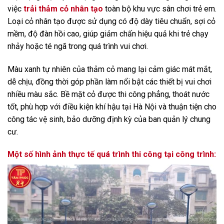
việc
trải thảm cỏ nhân tạo
toàn bộ khu vực sân chơi trẻ em.
Loại cỏ nhân tạo được sử dụng có độ dày tiêu chuẩn, sợi cỏ
mềm, độ đàn hồi cao, giúp giảm chấn hiệu quả khi trẻ chạy
nhảy hoặc té ngã trong quá trình vui chơi.
Màu xanh tự nhiên của thảm cỏ mang lại cảm giác mát mắt,
dễ chịu, đồng thời góp phần làm nổi bật các thiết bị vui chơi
nhiều màu sắc. Bề mặt cỏ được thi công phẳng, thoát nước
tốt, phù hợp với điều kiện khí hậu tại Hà Nội và thuận tiện cho
công tác vệ sinh, bảo dưỡng định kỳ của ban quản lý chung
cư.
Một số hình ảnh thực tế quá trình thi công tại công trình: