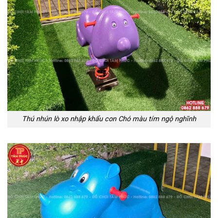
Thú nhún lò xo nhập khẩu con Chó màu tím ngộ nghĩnh