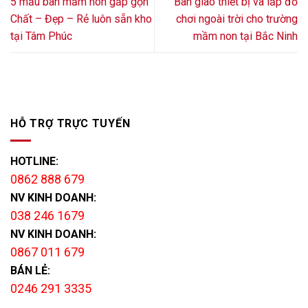
5 mẫu bàn mầm non gấp gọn
Bàn giao thiết bị và lắp đồ
Chất – Đẹp – Rẻ luôn sẵn kho
chơi ngoài trời cho trường
tại Tâm Phúc
mầm non tại Bắc Ninh
HỖ TRỢ TRỰC TUYẾN
HOTLINE:
0862 888 679
NV KINH DOANH:
038 246 1679
NV KINH DOANH:
0867 011 679
BÁN LẺ:
0246 291 3335