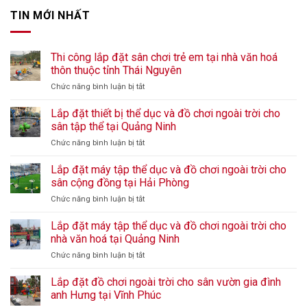
TIN MỚI NHẤT
Thi công lắp đặt sân chơi trẻ em tại nhà văn hoá
thôn thuộc tỉnh Thái Nguyên
ở
Chức năng bình luận bị tắt
Thi
công
Lắp đặt thiết bị thể dục và đồ chơi ngoài trời cho
lắp
sân tập thể tại Quảng Ninh
đặt
ở
Chức năng bình luận bị tắt
sân
Lắp
chơi
đặt
Lắp đặt máy tập thể dục và đồ chơi ngoài trời cho
trẻ
thiết
em
sân cộng đồng tại Hải Phòng
bị
tại
ở
Chức năng bình luận bị tắt
thể
nhà
Lắp
dục
văn
đặt
Lắp đặt máy tập thể dục và đồ chơi ngoài trời cho
và
hoá
máy
đồ
nhà văn hoá tại Quảng Ninh
thôn
tập
chơi
thuộc
ở
Chức năng bình luận bị tắt
thể
ngoài
tỉnh
Lắp
dục
trời
Thái
đặt
Lắp đặt đồ chơi ngoài trời cho sân vườn gia đình
và
cho
Nguyên
máy
đồ
anh Hưng tại Vĩnh Phúc
sân
tập
chơi
tập