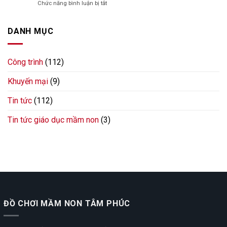
ở
Chức năng bình luận bị tắt
thể
ngoài
thể
Lắp
dục
trời
tại
đặt
và
cho
Quảng
đồ
DANH MỤC
đồ
sân
Ninh
chơi
chơi
cộng
ngoài
ngoài
đồng
trời
trời
tại
Công trình
(112)
cho
cho
Hải
sân
nhà
Phòng
Khuyến mại
(9)
vườn
văn
gia
hoá
đình
Tin tức
(112)
tại
anh
Quảng
Hưng
Ninh
Tin tức giáo dục mầm non
(3)
tại
Vĩnh
Phúc
ĐỒ CHƠI MẦM NON TÂM PHÚC