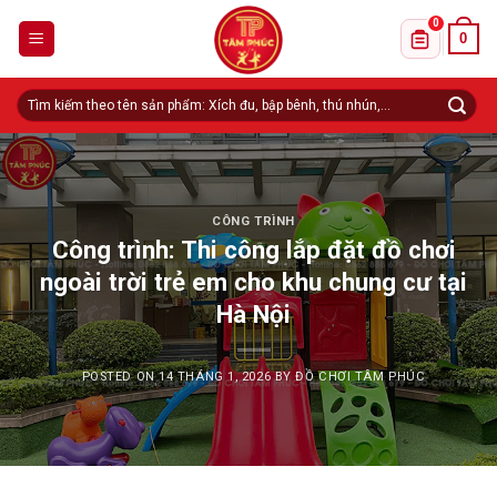
Skip
0
0
to
Danh sách 
content
Tìm
kiếm:
CÔNG TRÌNH
Công trình: Thi công lắp đặt đồ chơi
ngoài trời trẻ em cho khu chung cư tại
Hà Nội
POSTED ON
14 THÁNG 1, 2026
BY
ĐỒ CHƠI TÂM PHÚC