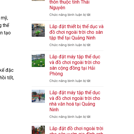
thôn thuộc tỉnh Thái
Nguyên
ở
Chức năng bình luận bị tắt
 mỹ,
Thi
g thể
công
Lắp đặt thiết bị thể dục và
lắp
đồ chơi ngoài trời cho sân
ân tạo
đặt
tập thể tại Quảng Ninh
sân
ở
Chức năng bình luận bị tắt
chơi
Lắp
trẻ
đặt
em
Lắp đặt máy tập thể dục
thiết
tại
và đồ chơi ngoài trời cho
bị
nhà
sân cộng đồng tại Hải
 kế đặc
thể
văn
Phòng
dục
hoá
ồi tốt,
và
thôn
ở
Chức năng bình luận bị tắt
đồ
thuộc
Lắp
chơi
tỉnh
đặt
Lắp đặt máy tập thể dục
ngoài
Thái
máy
và đồ chơi ngoài trời cho
trời
Nguyên
tập
nhà văn hoá tại Quảng
cho
thể
Ninh
sân
dục
tập
và
ở
Chức năng bình luận bị tắt
thể
đồ
Lắp
tại
chơi
đặt
Lắp đặt đồ chơi ngoài trời
Quảng
ngoài
máy