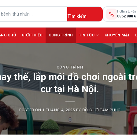
Hotline tư vấn
0862 888 6
ANG CHỦ
GIỚI THIỆU
CÔNG TRÌNH
TIN TỨC
KHUYẾN MẠI
CÔNG TRÌNH
hay thế, lắp mới đồ chơi ngoài t
cư tại Hà Nội.
POSTED ON
1 THÁNG 4, 2025
BY
ĐỒ CHƠI TÂM PHÚC