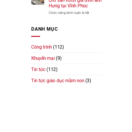
cho sân vườn gia đình anh
Ninh
trời
tập
Hưng tại Vĩnh Phúc
cho
thể
sân
ở
Chức năng bình luận bị tắt
dục
cộng
Lắp
và
đồng
đặt
đồ
tại
đồ
chơi
DANH MỤC
Hải
chơi
ngoài
Phòng
ngoài
trời
trời
cho
Công trình
(112)
cho
nhà
sân
văn
Khuyến mại
(9)
vườn
hoá
gia
tại
đình
Quảng
Tin tức
(112)
anh
Ninh
Hưng
Tin tức giáo dục mầm non
(3)
tại
Vĩnh
Phúc