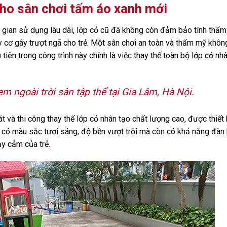
cho sân chơi tấm áo xanh mới
hời gian sử dụng lâu dài, lớp cỏ cũ đã không còn đảm bảo tính thẩm
uy cơ gây trượt ngã cho trẻ. Một sân chơi an toàn và thẩm mỹ khôn
iên trong công trình này chính là việc thay thế toàn bộ lớp cỏ nh
em ngoài trời sân tập thể tại Gia Lâm, Hà Nội.
 và thi công thay thế lớp cỏ nhân tạo chất lượng cao, được thiết
ỉ có màu sắc tươi sáng, độ bền vượt trội mà còn có khả năng đàn h
ạy cảm của trẻ.