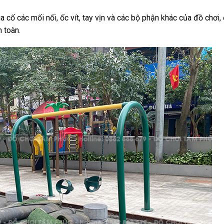
ia cố các mối nối, ốc vít, tay vịn và các bộ phận khác của đồ chơi
n toàn.