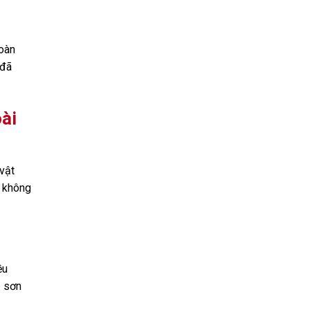
hoàn
 đã
ài
 vật
i không
ều
p sơn