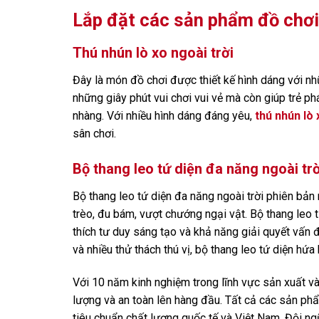
Lắp đặt các sản phẩm đồ chơi n
Thú nhún lò xo ngoài trời
Đây là món đồ chơi được thiết kế hình dáng với n
những giây phút vui chơi vui vẻ mà còn giúp trẻ p
nhàng. Với nhiều hình dáng đáng yêu,
thú nhún lò 
sân chơi.
Bộ thang leo tứ diện đa năng ngoài tr
Bộ thang leo tứ diện đa năng ngoài trời phiên bản 
trèo, đu bám, vượt chướng ngại vật. Bộ thang leo t
thích tư duy sáng tạo và khả năng giải quyết vấn đ
và nhiều thử thách thú vị, bộ thang leo tứ diện hứ
Với 10 năm kinh nghiệm trong lĩnh vực sản xuất và
lượng và an toàn lên hàng đầu. Tất cả các sản ph
tiêu chuẩn chất lượng quốc tế và Việt Nam. Đội ngũ