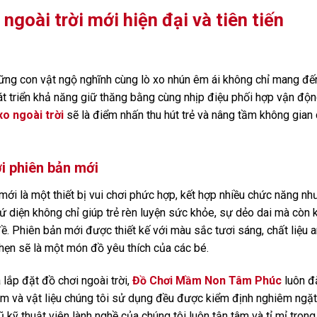
goài trời mới hiện đại và tiên tiến
hững con vật ngộ nghĩnh cùng lò xo nhún êm ái không chỉ mang đế
hát triển khả năng giữ thăng bằng cùng nhịp điệu phối hợp vận độ
xo ngoài trời
sẽ là điểm nhấn thu hút trẻ và nâng tầm không gian
ời phiên bản mới
mới là một thiết bị vui chơi phức hợp, kết hợp nhiều chức năng nh
ứ diện không chỉ giúp trẻ rèn luyện sức khỏe, sự dẻo dai mà còn 
ề. Phiên bản mới được thiết kế với màu sắc tươi sáng, chất liệu a
a hẹn sẽ là một món đồ yêu thích của các bé.
 lắp đặt đồ chơi ngoài trời,
Đồ Chơi Mầm Non Tâm Phúc
luôn đ
ẩm và vật liệu chúng tôi sử dụng đều được kiểm định nghiêm ngặt
 kỹ thuật viên lành nghề của chúng tôi luôn tận tâm và tỉ mỉ trong