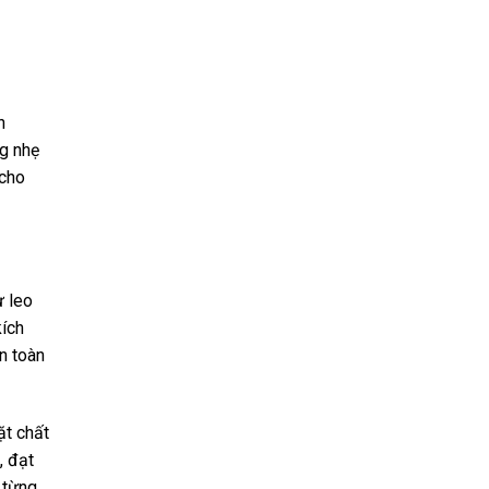
n
ng nhẹ
 cho
ư leo
kích
n toàn
ặt chất
, đạt
 từng