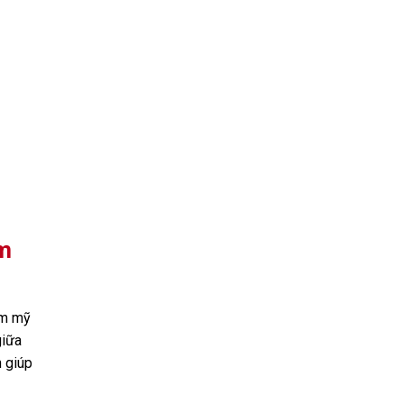
ẩm
ẩm mỹ
giữa
n giúp