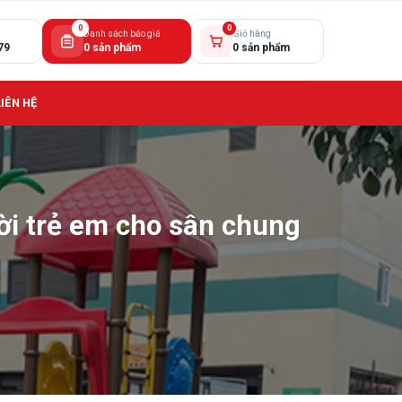
0
0
Danh sách báo giá
Giỏ hàng
79
0 sản phẩm
0 sản phẩm
LIÊN HỆ
rời trẻ em cho sân chung