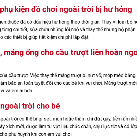
phụ kiện đồ chơi ngoài trời bị hư hỏng
en thuộc đã có dấu hiệu hư hỏng theo thời gian. Thay vì loại bỏ 
g từng chi tiết, sửa chữa những lỗi nhỏ và thay thế những bộ phận
các thiết bị giúp tiết kiệm chi phí lắp đặt.
, máng ống cho cầu trượt liên hoàn ngo
 của cầu trượt. Việc thay thế máng trượt bị nứt vỡ, móp méo bằng
đảm bảo an toàn tuyệt đối cho các bé khi vui chơi. Máng trượt mớ
vị và êm ái hơn.
ngoài trời cho bé
goài trời có thể bị gỉ sét, mòn hoặc thậm chí đứt gãy, tiềm ẩn nhi
ây xích mới, được làm từ vật liệu chắc chắn, chịu lực tốt và có lớ
cho phụ huynh khi con em vui chơi.