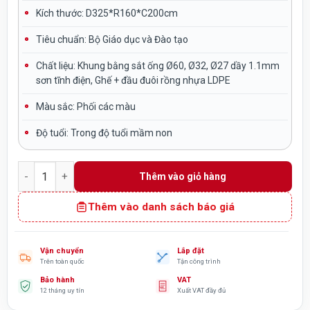
Kích thước:
D325*R160*C200cm
Tiêu chuẩn:
Bộ Giáo dục và Đào tạo
Chất liệu:
Khung bằng sắt ống Ø60, Ø32, Ø27 dầy 1.1mm
sơn tĩnh điện, Ghế + đầu đuôi rồng nhựa LDPE
Màu sắc:
Phối các màu
Độ tuổi:
Trong độ tuổi mầm non
Xích đu thuyền rồng sàn lắc cho bé mầm non nhựa NK TP4-0
Thêm vào giỏ hàng
Thêm vào danh sách báo giá
Vận chuyển
Lắp đặt
Trên toàn quốc
Tận công trình
Bảo hành
VAT
12 tháng uy tín
Xuất VAT đầy đủ