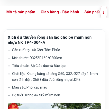
›
Mô tả sản phẩm
Giao hàng - Bảo hành
Sản phẩm liê
Xích đu thuyền rồng sàn lắc cho bé mầm non
nhựa NK TP4-004-A
Sản xuất tại:
Đồ Chơi Tâm Phúc
Kích thước:
D325*R160*C200cm
Tiêu chuẩn:
Bộ Giáo dục và Đào tạo
Chất liệu:
Khung bằng sắt ống Ø60, Ø32, Ø27 dầy 1.1mm
sơn tĩnh điện, Ghế + đầu đuôi rồng nhựa LDPE
Màu sắc:
Phối các màu
Độ tuổi:
Trong độ tuổi mầm non