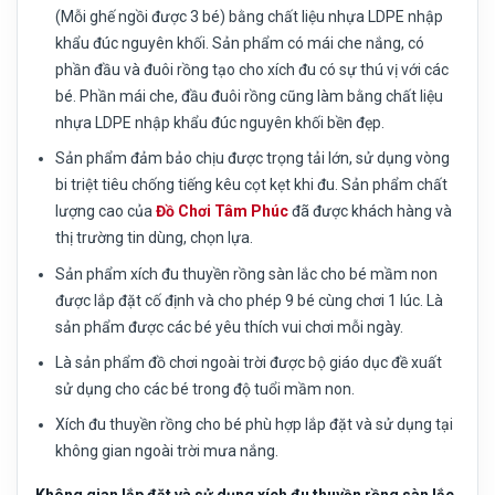
(Mỗi ghế ngồi được 3 bé) bằng chất liệu nhựa LDPE nhập
khẩu đúc nguyên khối. Sản phẩm có mái che nắng, có
phần đầu và đuôi rồng tạo cho xích đu có sự thú vị với các
bé. Phần mái che, đầu đuôi rồng cũng làm bằng chất liệu
nhựa LDPE nhập khẩu đúc nguyên khối bền đẹp.
Sản phẩm đảm bảo chịu được trọng tải lớn, sử dụng vòng
bi triệt tiêu chống tiếng kêu cọt kẹt khi đu. Sản phẩm chất
lượng cao của
Đồ Chơi Tâm Phúc
đã được khách hàng và
thị trường tin dùng, chọn lựa.
Sản phẩm xích đu thuyền rồng sàn lắc cho bé mầm non
được lắp đặt cố định và cho phép 9 bé cùng chơi 1 lúc. Là
sản phẩm được các bé yêu thích vui chơi mỗi ngày.
Là sản phẩm đồ chơi ngoài trời được bộ giáo dục đề xuất
sử dụng cho các bé trong độ tuổi mầm non.
Xích đu thuyền rồng cho bé phù hợp lắp đặt và sử dụng tại
không gian ngoài trời mưa nắng.
Không gian lắp đặt và sử dụng xích đu thuyền rồng sàn lắc