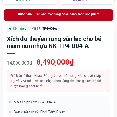
Chat Zalo – Gửi ảnh mặt bằng hoặc danh sách sản phẩm
Còn hàng
Mã SP:
TP4-004-A
Xích đu thuyền rồng sàn lắc cho bé
mầm non nhựa NK TP4-004-A
Giá
Giá
8,490,000
₫
14,000,000
₫
gốc
hiện
là:
tại
Giá bán lẻ tham khảo. Báo giá theo số lượng, vận chuyển, lắp
đặt và VAT sẽ được xác nhận theo từng đơn hàng. Liên hệ để
14,000,000₫.
là:
được báo giá tốt nhất.
8,490,000₫.
Mã sản phẩm: TP4-004-A
Sản xuất tại:
Đồ Chơi Tâm Phúc