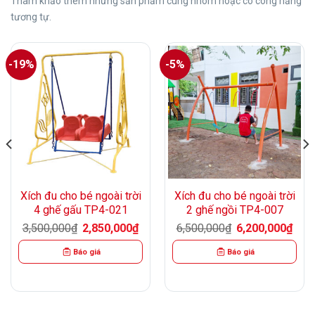
Tham khảo thêm những sản phẩm cùng nhóm hoặc có công năng
tương tự.
-19%
-5%
Xích đu cho bé ngoài trời
Xích đu cho bé ngoài trời
4 ghế gấu TP4-021
2 ghế ngồi TP4-007
á
Giá
Giá
Giá
Giá
3,500,000
₫
2,850,000
₫
6,500,000
₫
6,200,000
₫
n
gốc
hiện
gốc
hiện
là:
tại
là:
tại
Báo giá
Báo giá
3,500,000₫.
là:
6,500,000₫.
là:
500,000₫.
2,850,000₫.
6,20