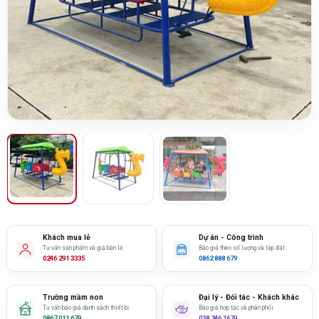
Khách mua lẻ
Dự án - Công trình
Tư vấn sản phẩm và giá bán lẻ
Báo giá theo số lượng và lắp đặt
0246 291 3335
0862 888 679
Trường mầm non
Đại lý - Đối tác - Khách khác
Tư vấn báo giá danh sách thiết bị
Báo giá hợp tác và phân phối
0867 011 679
038 246 1679