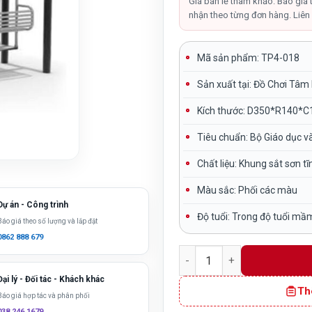
là:
Giá bán lẻ tham khảo. Báo giá 
nhận theo từng đơn hàng. Liên 
11,000
Mã sản phẩm: TP4-018
Sản xuất tại:
Đồ Chơi Tâm
Kích thước:
D350*R140*C
Tiêu chuẩn:
Bộ Giáo dục v
Chất liệu:
Khung sắt sơn tĩ
Màu sắc:
Phối các màu
Dự án - Công trình
Độ tuổi:
Trong độ tuổi mầ
Báo giá theo số lượng và lắp đặt
0862 888 679
Xích đu ngoài trời khung c
Đại lý - Đối tác - Khách khác
Th
Báo giá hợp tác và phân phối
038 246 1679