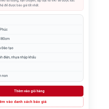
tại
theo số lượng, vận chuyển, lắp đặt và VAT sẽ được xác
hệ để được báo giá tốt nhất.
,000₫.
là:
9,900,000₫.
 Phúc
180cm
à Đào tạo
nh điện, nhựa nhập khẩu
m non
hữ U ghế dập cho bé TP4-018 số lượng
Thêm vào giỏ hàng
êm vào danh sách báo giá