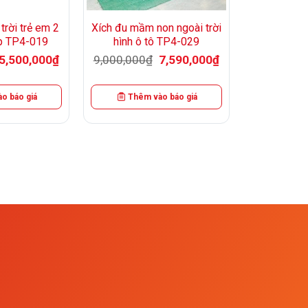
trời trẻ em 2
Xích đu mầm non ngoài trời
p TP4-019
hình ô tô TP4-029
Giá
Giá
Giá
Giá
5,500,000
₫
9,000,000
₫
7,590,000
₫
gốc
hiện
gốc
hiện
là:
tại
là:
tại
6,500,000₫.
là:
9,000,000₫.
là:
5,500,000₫.
7,590,000₫.
o báo giá
Thêm vào báo giá