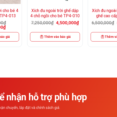
ời cho bé 4
Xích đu ngoài trời ghế dập
Xích đu ngoài 
i TP4-013
4 chỗ ngồi cho bé TP4-010
ghế cao cấ
Giá
Giá
00
₫
7,250,000
₫
4,500,000
₫
6,500,000
₫
gốc
hiện
Giá
00
₫
là:
tại
hiện
7,250,000₫.
là:
tại
4,500,000₫.
áo giá
Thêm vào báo giá
Thêm và
0₫.
là:
7,990,000₫.
 nhận hỗ trợ phù hợp
n chuyển, lắp đặt và chính sách giá.