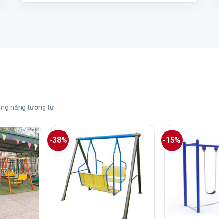
ng năng tương tự.
-38%
-15%
+
+