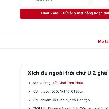
Chat Zalo – Gửi ảnh mặt bằng hoặc d
Mô tả
Xích đu ngoài trời chữ U 2 gh
Sản xuất tại:
Đồ Chơi Tâm Phúc
Kích thước:
D350*R140*C180cm
Tiêu chuẩn:
Bộ Giáo dục và Đào tạo
Chất liệu:
Khung sắt sơn tĩnh điện, nhựa nhập k