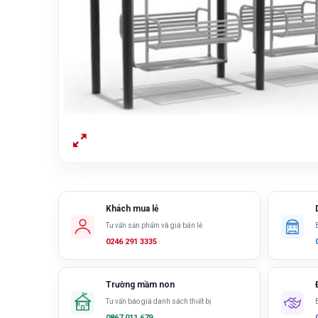
Khách mua lẻ
Tư vấn sản phẩm và giá bán lẻ
0246 291 3335
Trường mầm non
Tư vấn báo giá danh sách thiết bị
0867 011 679