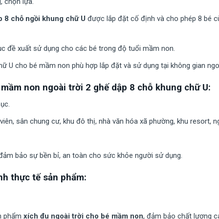
, chọn lựa.
ập 8 chỗ ngồi khung chữ U
được lắp đặt cố định và cho phép 8 bé c
ục đề xuất sử dụng cho các bé trong độ tuổi mầm non.
chữ U cho bé mầm non phù hợp lắp đặt và sử dụng tại không gian ngo
 mầm non ngoài trời 2 ghế dập 8 chỗ khung chữ U:
ục.
g viên, sân chung cư, khu đô thị, nhà văn hóa xã phường, khu resort,
 đảm bảo sự bền bỉ, an toàn cho sức khỏe người sử dụng.
nh thực tế sản phẩm:
ản phẩm
xích đu ngoài trời cho bé mầm non
, đảm bảo chất lượng ca