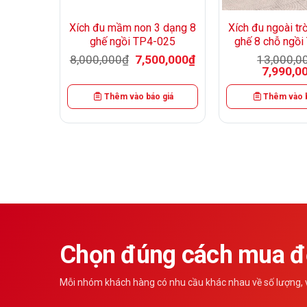
i trời 3
Xích đu mầm non 3 dạng 8
Xích đu ngoài tr
-012
ghế ngồi TP4-025
ghế 8 chỗ ngồ
Giá
Giá
₫
8,000,000
₫
7,500,000
₫
13,000,0
gốc
hiện
Giá
Giá
₫
7,990,0
là:
tại
hiện
gốc
8,000,000₫.
là:
tại
là:
7,500,000₫.
 giá
Thêm vào báo giá
Thêm vào b
là:
13,000,00
6,490,000₫.
Chọn đúng cách mua để
Mỗi nhóm khách hàng có nhu cầu khác nhau về số lượng, vậ