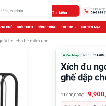
Hotline tư vấn
0862 888 6
ANG CHỦ
GIỚI THIỆU
CÔNG TRÌNH
TIN TỨC
KHUYẾN MẠI
goài trời cho bé mầm non
Còn hàng
Mã SP:
TP4-018
Xích đu ngo
ghế dập ch
Giá
9,900
11,000,000
₫
gốc