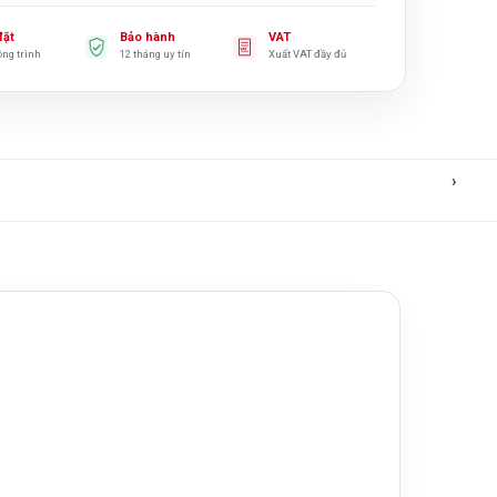
đặt
Bảo hành
VAT
ông trình
12 tháng uy tín
Xuất VAT đầy đủ
›