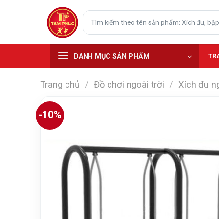
Skip
Tìm
to
kiếm:
content
DANH MỤC SẢN PHẨM
TR
Trang chủ
/
Đồ chơi ngoài trời
/
Xích đu n
-10%