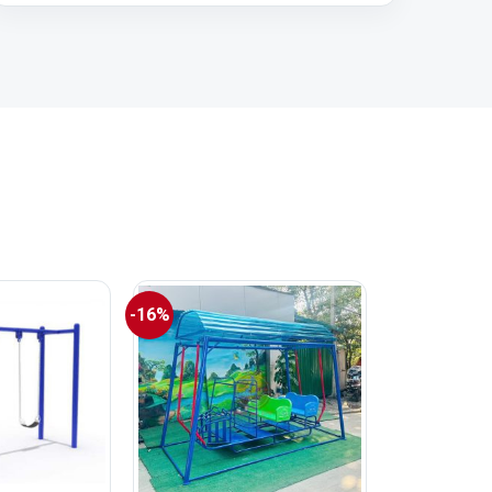
-16%
+