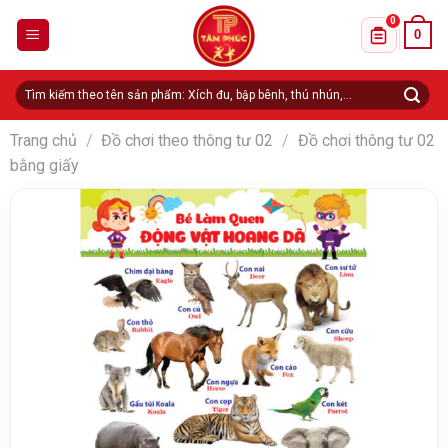
Skip
0
0
to
Danh sách 
content
Tìm
kiếm:
Trang chủ
/
Đồ chơi theo thông tư 02
/
Đồ chơi thông tư 02
bằng giấy