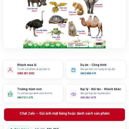
Khách mua lẻ
Dự án - Công trình
Tư vấn sản phẩm và giá bán lẻ
Báo giá theo số lượng và lắp đặt
0246 291 3335
0862 888 679
Trường mầm non
Đại lý - Đối tác - Khách khác
Tư vấn báo giá danh sách thiết bị
Báo giá hợp tác và phân phối
0867 011 679
038 246 1679
Chat Zalo – Gửi ảnh mặt bằng hoặc danh sách sản phẩm