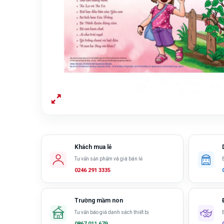
Khách mua lẻ
Tư vấn sản phẩm và giá bán lẻ
0246 291 3335
Trường mầm non
Tư vấn báo giá danh sách thiết bị
0867 011 679