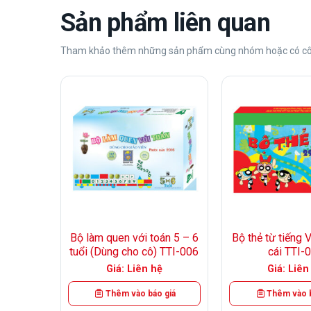
Sản phẩm liên quan
Tham khảo thêm những sản phẩm cùng nhóm hoặc có cô
+
+
 giáo 5-
Bộ làm quen với toán 5 – 6
Bộ thẻ từ tiếng 
 TTI-023
tuổi (Dùng cho cô) TTI-006
cái TTI-
ệ
Giá: Liên hệ
Giá: Liên
 giá
Thêm vào báo giá
Thêm vào b