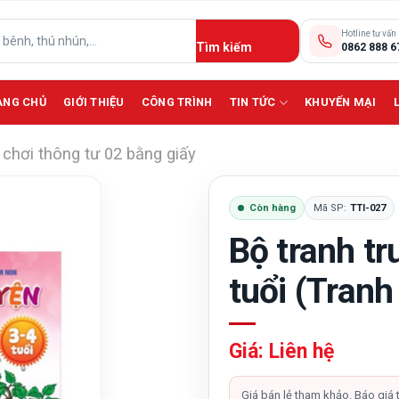
Hotline tư vấn
0862 888 6
ANG CHỦ
GIỚI THIỆU
CÔNG TRÌNH
TIN TỨC
KHUYẾN MẠI
 chơi thông tư 02 bằng giấy
Còn hàng
Mã SP:
TTI-027
Bộ tranh t
tuổi (Tranh
Giá: Liên hệ
Giá bán lẻ tham khảo. Báo giá 