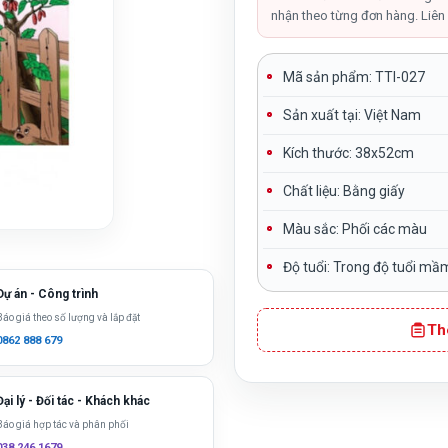
nhận theo từng đơn hàng. Liên 
Mã sản phẩm:
TTI-027
Sản xuất tại:
Việt Nam
Kích thước: 38x52cm
Chất liệu:
Bằng giấy
Màu sắc
: Phối các màu
Độ tuổi:
Trong độ tuổi mầ
Dự án - Công trình
Báo giá theo số lượng và lắp đặt
Th
0862 888 679
Đại lý - Đối tác - Khách khác
Báo giá hợp tác và phân phối
038 246 1679