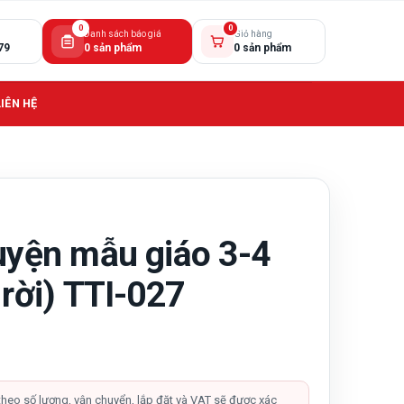
0
0
Danh sách báo giá
Giỏ hàng
79
0 sản phẩm
0 sản phẩm
LIÊN HỆ
ruyện mẫu giáo 3-4
 rời) TTI-027
theo số lượng, vận chuyển, lắp đặt và VAT sẽ được xác