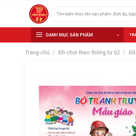
Skip
Tìm
to
kiếm:
content
DANH MỤC SẢN PHẨM
TR
Trang chủ
/
Đồ chơi theo thông tư 02
/
Đồ