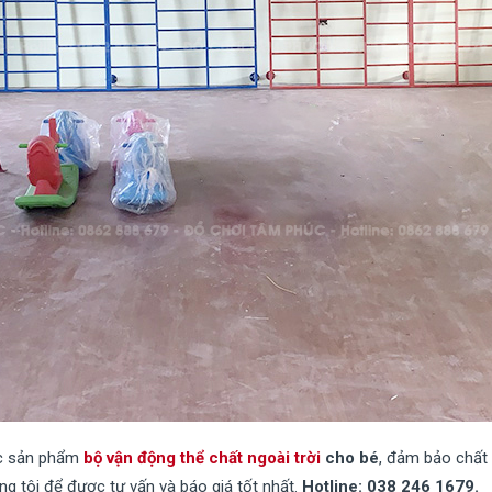
ác sản phẩm
bộ vận động thể chất ngoài trời
cho bé
, đảm bảo chất 
úng tôi để được tư vấn và báo giá tốt nhất.
Hotline: 038 246 1679.