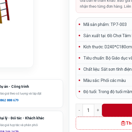
là:
Giá bán lẻ tham khảo. Báo giá 
nhận theo từng đơn hàng. Liên 
10,500
Mã sản phẩm: TP7-003
Sản xuất tại:
Đồ Chơi Tâm
Kích thước:
D240*C180cm
Tiêu chuẩn:
Bộ Giáo dục v
Chất liệu: Sắt sơn tĩnh điện
Màu sắc:
Phối các màu
Dự án - Công trình
Độ tuổi:
Trong độ tuổi mầ
Báo giá theo số lượng và lắp đặt
0862 888 679
Thang leo thể chất 3 độ tu
Đại lý - Đối tác - Khách khác
Th
Báo giá hợp tác và phân phối
038 246 1679