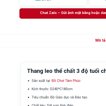
Chat Zalo – Gửi ảnh mặt bằng hoặc d
Mô tả
Thang leo thể chất 3 độ tuổi
Sản xuất tại:
Đồ Chơi Tâm Phúc
Kích thước:
D240*C180cm
Tiêu chuẩn:
Bộ Giáo dục và Đào tạo
Chất liệu: Sắt sơn tĩnh điện