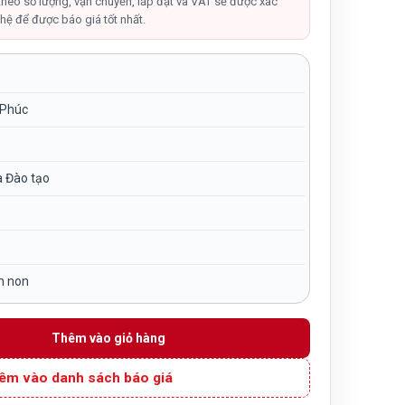
tại
theo số lượng, vận chuyển, lắp đặt và VAT sẽ được xác
hệ để được báo giá tốt nhất.
,000₫.
là:
4,800,000₫.
 Phúc
à Đào tạo
m non
ổi cho bé TP7-003 số lượng
Thêm vào giỏ hàng
êm vào danh sách báo giá