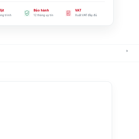
đặt
Bảo hành
VAT
ông trình
12 tháng uy tín
Xuất VAT đầy đủ
›