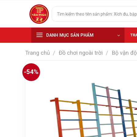
Skip
Tìm
to
kiếm:
content
DANH MỤC SẢN PHẨM
TR
Trang chủ
/
Đồ chơi ngoài trời
/
Bộ vận độn
-54%