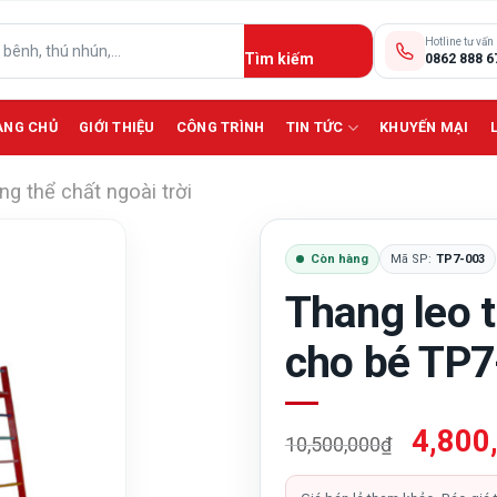
Hotline tư vấn
0862 888 6
ANG CHỦ
GIỚI THIỆU
CÔNG TRÌNH
TIN TỨC
KHUYẾN MẠI
g thể chất ngoài trời
Còn hàng
Mã SP:
TP7-003
Thang leo t
cho bé TP7
Giá
4,800
10,500,000
₫
gốc