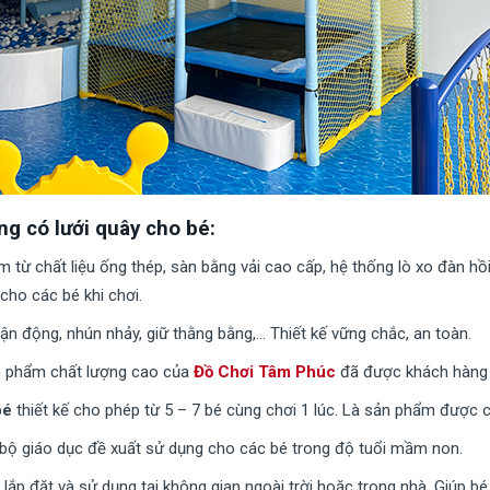
g có lưới quây cho bé:
 từ chất liệu ống thép, sàn bằng vải cao cấp, hệ thống lò xo đàn hồ
cho các bé khi chơi.
ận động, nhún nhảy, giữ thằng bằng,… Thiết kế vững chắc, an toàn.
n phẩm chất lượng cao của
Đồ Chơi Tâm Phúc
đã được khách hàng và
bé
thiết kế cho phép từ 5 – 7 bé cùng chơi 1 lúc. Là sản phẩm được c
bộ giáo dục đề xuất sử dụng cho các bé trong độ tuổi mầm non.
lắp đặt và sử dụng tại không gian ngoài trời hoặc trong nhà. Giúp bé 