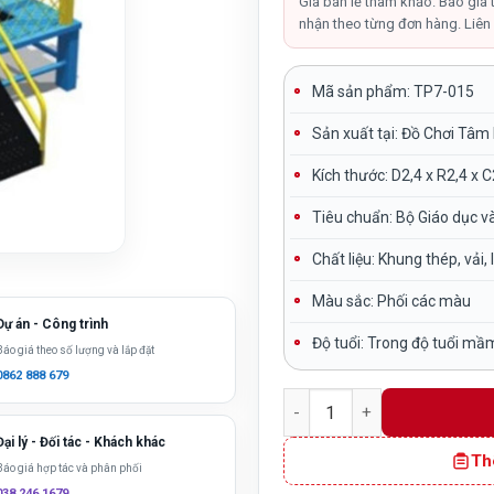
là:
Giá bán lẻ tham khảo. Báo giá 
nhận theo từng đơn hàng. Liên 
20,000
Mã sản phẩm: TP7-015
Sản xuất tại:
Đồ Chơi Tâm
Kích thước:
D2,4 x R2,4 x 
Tiêu chuẩn:
Bộ Giáo dục v
Chất liệu: Khung thép, vải, 
Màu sắc:
Phối các màu
Dự án - Công trình
Độ tuổi:
Trong độ tuổi mầ
Báo giá theo số lượng và lắp đặt
0862 888 679
Sàn nhún vuông cho bé có l
Đại lý - Đối tác - Khách khác
Th
Báo giá hợp tác và phân phối
038 246 1679