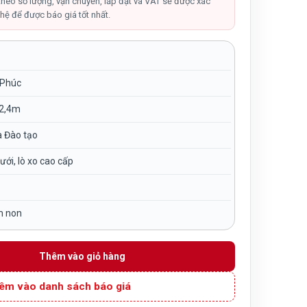
tại
theo số lượng, vận chuyển, lắp đặt và VAT sẽ được xác
hệ để được báo giá tốt nhất.
,000₫.
là:
13,750,000₫.
 Phúc
C2,4m
à Đào tạo
lưới, lò xo cao cấp
m non
ưới quây TP7-015 số lượng
Thêm vào giỏ hàng
êm vào danh sách báo giá