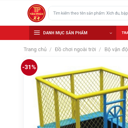
Skip
Tìm
to
kiếm:
content
DANH MỤC SẢN PHẨM
TR
Trang chủ
/
Đồ chơi ngoài trời
/
Bộ vận độn
-31%