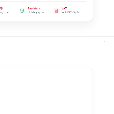
đặt
Bảo hành
VAT
ông trình
12 tháng uy tín
Xuất VAT đầy đủ
›