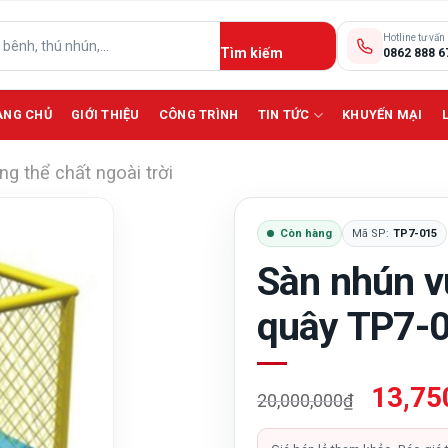
Hotline tư vấn
0862 888 6
ANG CHỦ
GIỚI THIỆU
CÔNG TRÌNH
TIN TỨC
KHUYẾN MẠI
g thể chất ngoài trời
Còn hàng
Mã SP:
TP7-015
Sàn nhún v
quây TP7-
Giá
13,75
20,000,000
₫
gốc