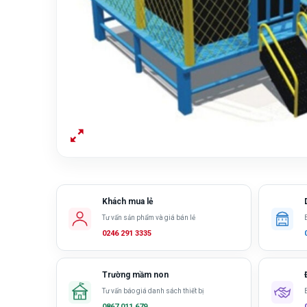
Khách mua lẻ
Tư vấn sản phẩm và giá bán lẻ
0246 291 3335
Trường mầm non
Tư vấn báo giá danh sách thiết bị
0867 011 679