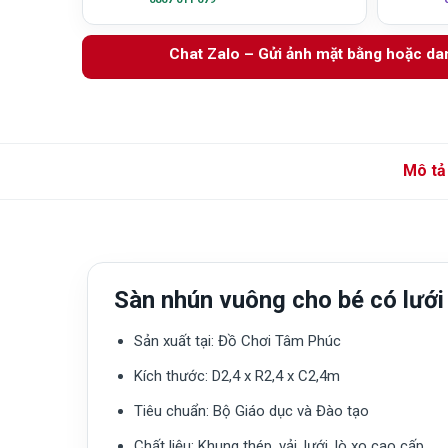
Chat Zalo – Gửi ảnh mặt bằng hoặc d
Mô tả
Sàn nhún vuông cho bé có lướ
Sản xuất tại:
Đồ Chơi Tâm Phúc
Kích thước:
D2,4 x R2,4 x C2,4m
Tiêu chuẩn:
Bộ Giáo dục và Đào tạo
Chất liệu: Khung thép, vải, lưới, lò xo cao cấp