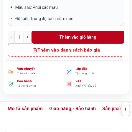
Màu sắc:
Phối các màu
Độ tuổi:
Trong độ tuổi mầm non
Bộ thang leo trèo lục giác cho bé ngoài trời TP7-021 số lượn
Thêm vào giỏ hàng
Thêm vào danh sách báo giá
Vận chuyển
Lắp đặt
Trên toàn quốc
Tận công trình
Bảo hành
VAT
12 tháng uy tín
Xuất VAT đầy đủ
›
Mô tả sản phẩm
Giao hàng - Bảo hành
Sản phẩm liê