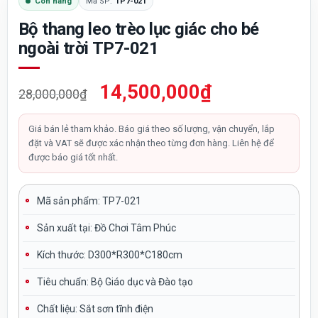
Còn hàng
Mã SP:
TP7-021
Bộ thang leo trèo lục giác cho bé
ngoài trời TP7-021
Giá
Giá
14,500,000
₫
28,000,000
₫
gốc
hiện
là:
tại
Giá bán lẻ tham khảo. Báo giá theo số lượng, vận chuyển, lắp
đặt và VAT sẽ được xác nhận theo từng đơn hàng. Liên hệ để
28,000,000₫.
là:
được báo giá tốt nhất.
14,500,000₫.
Mã sản phẩm: TP7-021
Sản xuất tại:
Đồ Chơi Tâm Phúc
Kích thước:
D300*R300*C180cm
Tiêu chuẩn:
Bộ Giáo dục và Đào tạo
Chất liệu: Sắt sơn tĩnh điện