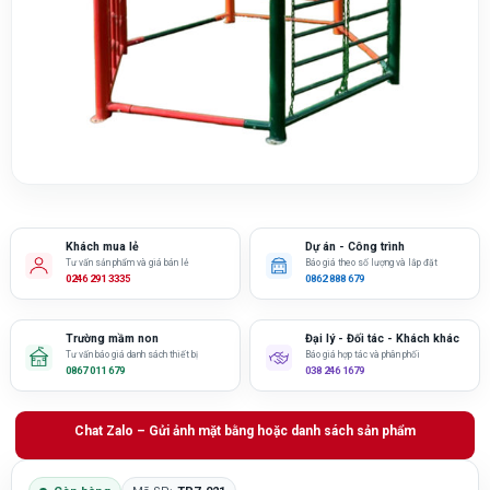
Khách mua lẻ
Dự án - Công trình
Tư vấn sản phẩm và giá bán lẻ
Báo giá theo số lượng và lắp đặt
0246 291 3335
0862 888 679
Trường mầm non
Đại lý - Đối tác - Khách khác
Tư vấn báo giá danh sách thiết bị
Báo giá hợp tác và phân phối
0867 011 679
038 246 1679
Chat Zalo – Gửi ảnh mặt bằng hoặc danh sách sản phẩm