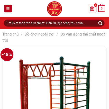
Skip
0
0
to
Danh sách 
content
Tìm
kiếm:
Trang chủ
/
Đồ chơi ngoài trời
/
Bộ vận động thể chất ngoài
trời
-48%