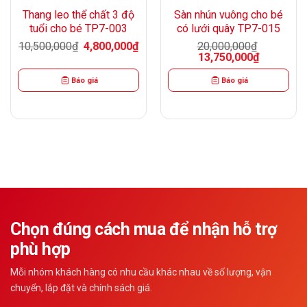
Thang leo thể chất 3 độ
Sàn nhún vuông cho bé
tuổi cho bé TP7-003
có lưới quây TP7-015
Giá
Giá
10,500,000
₫
4,800,000
₫
20,000,000
₫
gốc
hiện
Giá
Giá
13,750,000
₫
á
là:
tại
gốc
hiện
n
10,500,000₫.
là:
là:
tại
4,800,000₫.
Báo giá
Báo giá
20,000,000₫.
là:
13,750,000
650,000₫.
Chọn đúng cách mua để nhận hỗ trợ
phù hợp
Mỗi nhóm khách hàng có nhu cầu khác nhau về số lượng, vận
chuyển, lắp đặt và chính sách giá.