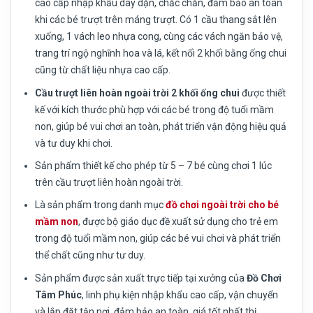
cao cấp nhập khẩu dày dặn, chắc chắn, đảm bảo an toàn
khi các bé trượt trên máng trượt. Có 1 cầu thang sắt lên
xuống, 1 vách leo nhựa cong, cùng các vách ngăn bảo vệ,
trang trí ngộ nghĩnh hoa và lá, kết nối 2 khối bằng ống chui
cũng từ chất liệu nhựa cao cấp.
Cầu trượt liên hoàn ngoài trời 2 khối ống chui
được thiết
kế với kích thước phù hợp với các bé trong độ tuổi mầm
non, giúp bé vui chơi an toàn, phát triển vận động hiệu quả
và tư duy khi chơi.
Sản phẩm thiết kế cho phép từ 5 – 7 bé cùng chơi 1 lúc
trên cầu trượt liên hoàn ngoài trời.
Là sản phẩm trong danh mục
đồ chơi ngoài trời cho bé
mầm non
, được bộ giáo dục đề xuất sử dụng cho trẻ em
trong độ tuổi mầm non, giúp các bé vui chơi và phát triển
thể chất cũng như tư duy.
Sản phẩm được sản xuất trực tiếp tại xưởng của
Đồ Chơi
Tâm Phúc
, linh phụ kiện nhập khẩu cao cấp, vận chuyển
và lắp đặt tận nơi, đảm bảo an toàn, giá tốt nhất thị