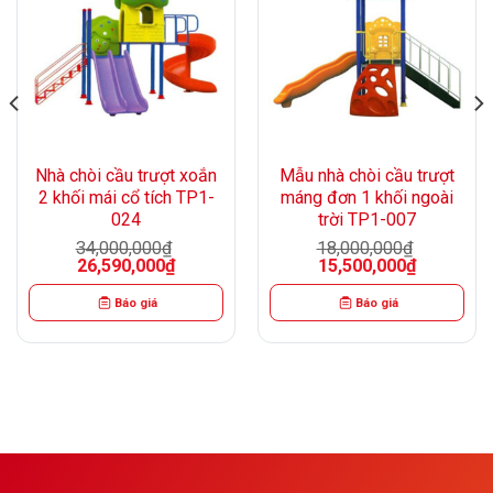
Nhà chòi cầu trượt xoắn
Mẫu nhà chòi cầu trượt
2 khối mái cổ tích TP1-
máng đơn 1 khối ngoài
024
trời TP1-007
34,000,000
₫
18,000,000
₫
Giá
Giá
Giá
Giá
26,590,000
₫
15,500,000
₫
gốc
hiện
gốc
hiện
là:
tại
là:
tại
Báo giá
Báo giá
34,000,000₫.
là:
18,000,000₫.
là:
0₫.
26,590,000₫.
15,500,000