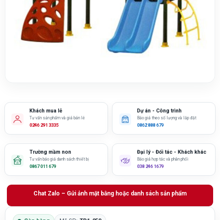
Khách mua lẻ
Dự án - Công trình
Tư vấn sản phẩm và giá bán lẻ
Báo giá theo số lượng và lắp đặt
0246 291 3335
0862 888 679
Trường mầm non
Đại lý - Đối tác - Khách khác
Tư vấn báo giá danh sách thiết bị
Báo giá hợp tác và phân phối
0867 011 679
038 246 1679
Chat Zalo – Gửi ảnh mặt bằng hoặc danh sách sản phẩm