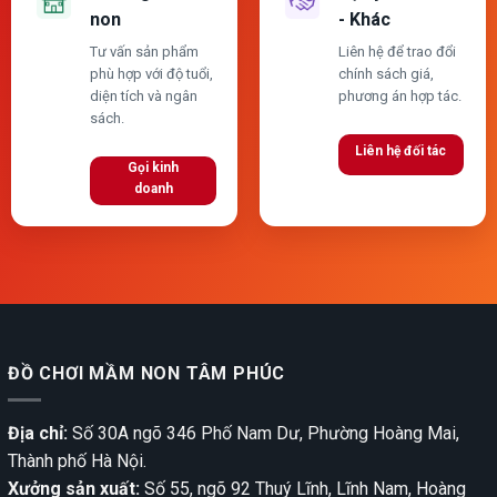
non
- Khác
Tư vấn sản phẩm
Liên hệ để trao đổi
phù hợp với độ tuổi,
chính sách giá,
diện tích và ngân
phương án hợp tác.
sách.
Liên hệ đối tác
Gọi kinh
doanh
ĐỒ CHƠI MẦM NON TÂM PHÚC
Địa chỉ:
Số 30A ngõ 346 Phố Nam Dư, Phường Hoàng Mai,
Thành phố Hà Nội.
Xưởng sản xuất:
Số 55, ngõ 92 Thuý Lĩnh, Lĩnh Nam, Hoàng