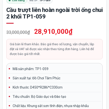
Còn hàng
Mã SP:
TP1-059
Cầu trượt liên hoàn ngoài trời ống chui
2 khối TP1-059
Giá
Giá
28,910,000
₫
33,000,000
₫
gốc
hiện
là:
tại
Giá bán lẻ tham khảo. Báo giá theo số lượng, vận chuyển, lắp
đặt và VAT sẽ được xác nhận theo từng đơn hàng. Liên hệ để
33,000,000₫.
là:
được báo giá tốt nhất.
28,910,000₫.
Mã sản phẩm: TP1-059
Sản xuất tại:
Đồ Chơi Tâm Phúc
Kích thước: D450*R286*C330cm
Tiêu chuẩn:
Bộ Giáo dục và Đào tạo
Chất liệu:
Khung sắt sơn tĩnh điện, nhựa nhập khẩu