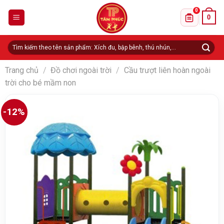
Skip
0
0
to
Danh sách 
content
Tìm
kiếm:
Trang chủ
/
Đồ chơi ngoài trời
/
Cầu trượt liên hoàn ngoài
trời cho bé mầm non
-12%