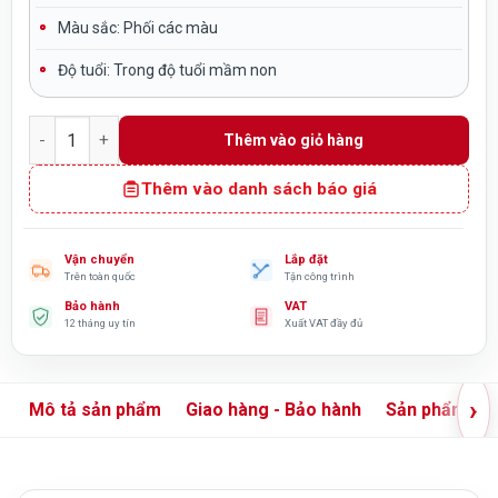
Màu sắc:
Phối các màu
Độ tuổi:
Trong độ tuổi mầm non
Cầu trượt liên hoàn ngoài trời ống chui 2 khối TP1-059 số lượ
Thêm vào giỏ hàng
Thêm vào danh sách báo giá
Vận chuyển
Lắp đặt
Trên toàn quốc
Tận công trình
Bảo hành
VAT
12 tháng uy tín
Xuất VAT đầy đủ
›
Mô tả sản phẩm
Giao hàng - Bảo hành
Sản phẩm liê