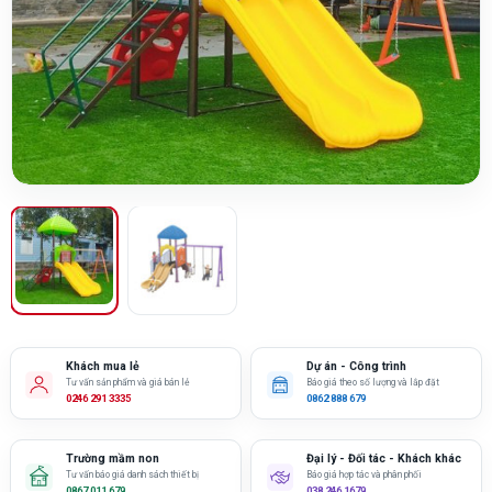
Khách mua lẻ
Dự án - Công trình
Tư vấn sản phẩm và giá bán lẻ
Báo giá theo số lượng và lắp đặt
0246 291 3335
0862 888 679
Trường mầm non
Đại lý - Đối tác - Khách khác
Tư vấn báo giá danh sách thiết bị
Báo giá hợp tác và phân phối
0867 011 679
038 246 1679