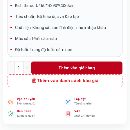
Kích thước:
D460*R290*C330cm
Tiêu chuẩn:
Bộ Giáo dục và Đào tạo
Chất liệu:
Khung sắt sơn tĩnh điện, nhựa nhập khẩu
Màu sắc:
Phối các màu
Độ tuổi:
Trong độ tuổi mầm non
Nhà chòi cầu trượt 1 khối máng đôi kèm xích đu đôi TP1-018 
Thêm vào giỏ hàng
Thêm vào danh sách báo giá
Vận chuyển
Lắp đặt
Trên toàn quốc
Tận công trình
Bảo hành
VAT
12 tháng uy tín
Xuất VAT đầy đủ