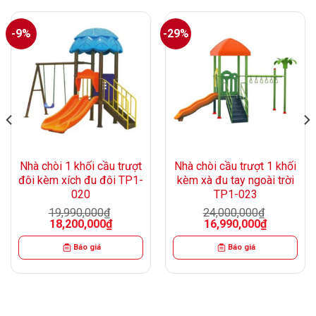
-9%
-29%
Nhà chòi 1 khối cầu trượt
Nhà chòi cầu trượt 1 khối
đôi kèm xích đu đôi TP1-
kèm xà đu tay ngoài trời
020
TP1-023
19,990,000
₫
24,000,000
₫
Giá
Giá
Giá
Giá
18,200,000
₫
16,990,000
₫
gốc
hiện
gốc
hiện
là:
tại
là:
tại
Báo giá
Báo giá
19,990,000₫.
là:
24,000,000₫.
là:
0₫.
18,200,000₫.
16,990,000