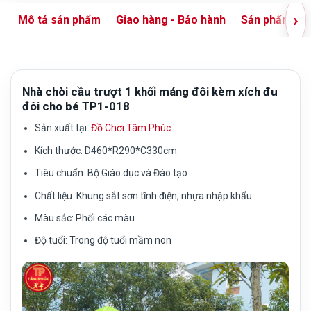
›
Mô tả sản phẩm
Giao hàng - Bảo hành
Sản phẩm liê
Nhà chòi cầu trượt 1 khối máng đôi kèm xích đu
đôi cho bé TP1-018
Sản xuất tại:
Đồ Chơi Tâm Phúc
Kích thước:
D460*R290*C330cm
Tiêu chuẩn:
Bộ Giáo dục và Đào tạo
Chất liệu:
Khung sắt sơn tĩnh điện, nhựa nhập khẩu
Màu sắc:
Phối các màu
Độ tuổi:
Trong độ tuổi mầm non