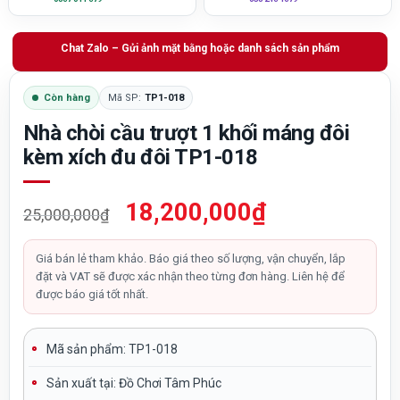
Chat Zalo – Gửi ảnh mặt bằng hoặc danh sách sản phẩm
Còn hàng
Mã SP:
TP1-018
Nhà chòi cầu trượt 1 khối máng đôi
kèm xích đu đôi TP1-018
Giá
Giá
18,200,000
₫
25,000,000
₫
gốc
hiện
là:
tại
Giá bán lẻ tham khảo. Báo giá theo số lượng, vận chuyển, lắp
đặt và VAT sẽ được xác nhận theo từng đơn hàng. Liên hệ để
25,000,000₫.
là:
được báo giá tốt nhất.
18,200,000₫.
Mã sản phẩm: TP1-018
Sản xuất tại:
Đồ Chơi Tâm Phúc