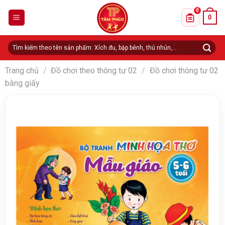
Skip
0
0
to
Danh sách 
content
Tìm
kiếm:
Trang chủ
/
Đồ chơi theo thông tư 02
/
Đồ chơi thông tư 02
bằng giấy