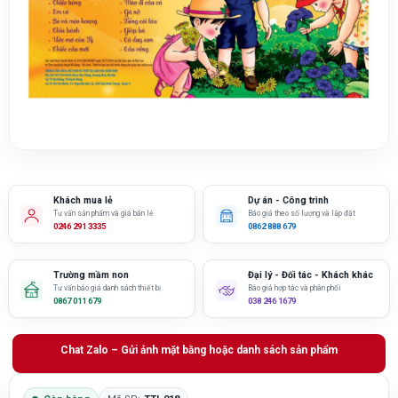
Khách mua lẻ
Dự án - Công trình
Tư vấn sản phẩm và giá bán lẻ
Báo giá theo số lượng và lắp đặt
0246 291 3335
0862 888 679
Trường mầm non
Đại lý - Đối tác - Khách khác
Tư vấn báo giá danh sách thiết bị
Báo giá hợp tác và phân phối
0867 011 679
038 246 1679
Chat Zalo – Gửi ảnh mặt bằng hoặc danh sách sản phẩm