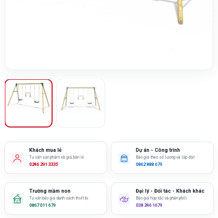
Khách mua lẻ
Dự án - Công trình
Tư vấn sản phẩm và giá bán lẻ
Báo giá theo số lượng và lắp đặt
0246 291 3335
0862 888 679
Trường mầm non
Đại lý - Đối tác - Khách khác
Tư vấn báo giá danh sách thiết bị
Báo giá hợp tác và phân phối
0867 011 679
038 246 1679