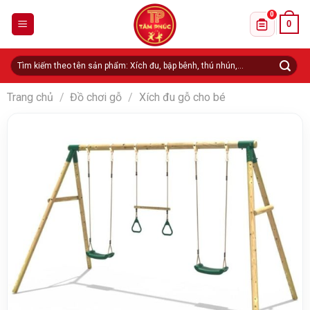
Skip
0
0
to
Danh sách 
content
Tìm
kiếm:
Trang chủ
/
Đồ chơi gỗ
/
Xích đu gỗ cho bé