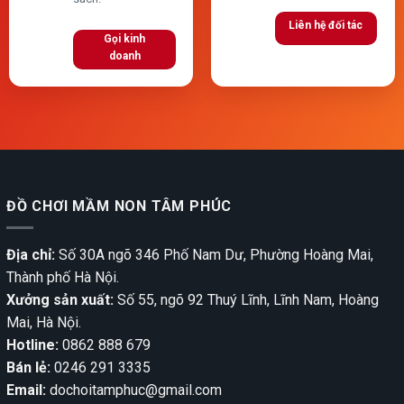
Liên hệ đối tác
Gọi kinh
doanh
ĐỒ CHƠI MẦM NON TÂM PHÚC
Địa chỉ:
Số 30A ngõ 346 Phố Nam Dư, Phường Hoàng Mai,
Thành phố Hà Nội.
Xưởng sản xuất:
Số 55, ngõ 92 Thuý Lĩnh, Lĩnh Nam, Hoàng
Mai, Hà Nội.
Hotline:
0862 888 679
Bán lẻ:
0246 291 3335
Email:
dochoitamphuc@gmail.com