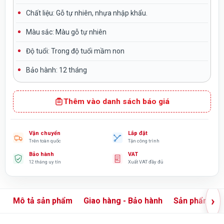
Chất liệu:
Gỗ tự nhiên, nhựa nhập khẩu.
Màu sắc:
Màu gỗ tự nhiên
Độ tuổi:
Trong độ tuổi mầm non
Bảo hành: 12 tháng
Thêm vào danh sách báo giá
Vận chuyển
Lắp đặt
Trên toàn quốc
Tận công trình
Bảo hành
VAT
12 tháng uy tín
Xuất VAT đầy đủ
›
Mô tả sản phẩm
Giao hàng - Bảo hành
Sản phẩm liê