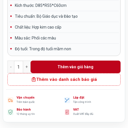
Kích thước:
D85*R55*C60cm
Tiêu chuẩn:
Bộ Giáo dục và Đào tạo
Chất liệu:
Hợp kim cao cấp
Màu sắc:
Phối các màu
Độ tuổi:
Trong độ tuổi mầm non
Xe đạp chân cho bé Funplay mẫu 9 nhập khẩu NK6-023 số lư
Thêm vào giỏ hàng
Thêm vào danh sách báo giá
Vận chuyển
Lắp đặt
Trên toàn quốc
Tận công trình
Bảo hành
VAT
12 tháng uy tín
Xuất VAT đầy đủ