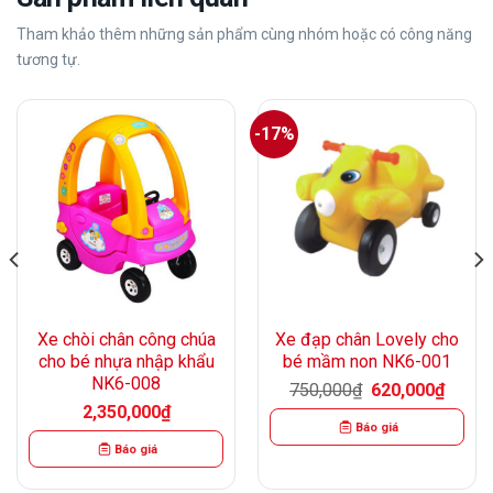
Tham khảo thêm những sản phẩm cùng nhóm hoặc có công năng
tương tự.
-17%
Xe chòi chân công chúa
Xe đạp chân Lovely cho
cho bé nhựa nhập khẩu
bé mầm non NK6-001
NK6-008
Giá
Giá
750,000
₫
620,000
₫
gốc
hiện
2,350,000
₫
là:
tại
Báo giá
750,000₫.
là:
620,00
Báo giá