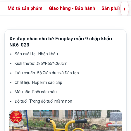
›
Mô tả sản phẩm
Giao hàng - Bảo hành
Sản phẩm liê
Xe đạp chân cho bé Funplay mẫu 9 nhập khẩu
NK6-023
Sản xuất tại:
Nhập khẩu
Kích thước:
D85*R55*C60cm
Tiêu chuẩn:
Bộ Giáo dục và Đào tạo
Chất liệu:
Hợp kim cao cấp
Màu sắc:
Phối các màu
Độ tuổi:
Trong độ tuổi mầm non