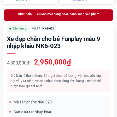
Chat Zalo – Gửi ảnh mặt bằng hoặc danh sách sản phẩm
Còn hàng
Mã SP:
NK6-023
Xe đạp chân cho bé Funplay mẫu 9
nhập khẩu NK6-023
Giá
Giá
2,950,000
₫
4,500,000
₫
gốc
hiện
là:
tại
Giá bán lẻ tham khảo. Báo giá theo số lượng, vận chuyển, lắp
đặt và VAT sẽ được xác nhận theo từng đơn hàng. Liên hệ để
4,500,000₫.
là:
được báo giá tốt nhất.
2,950,000₫.
Mã sản phẩm: NK6-023
Sản xuất tại:
Nhập khẩu