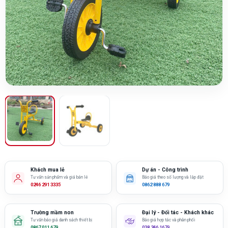
Khách mua lẻ
Dự án - Công trình
Tư vấn sản phẩm và giá bán lẻ
Báo giá theo số lượng và lắp đặt
0246 291 3335
0862 888 679
Trường mầm non
Đại lý - Đối tác - Khách khác
Tư vấn báo giá danh sách thiết bị
Báo giá hợp tác và phân phối
0867 011 679
038 246 1679