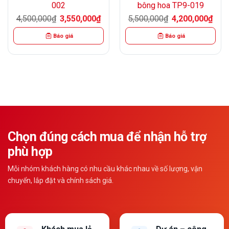
002
bông hoa TP9-019
Giá
Giá
Giá
Giá
4,500,000
₫
3,550,000
₫
5,500,000
₫
4,200,000
₫
n
gốc
hiện
gốc
hiện
là:
tại
là:
tại
Báo giá
Báo giá
4,500,000₫.
là:
5,500,000₫.
là:
00,000₫.
3,550,000₫.
4,20
Chọn đúng cách mua để nhận hỗ trợ
phù hợp
Mỗi nhóm khách hàng có nhu cầu khác nhau về số lượng, vận
chuyển, lắp đặt và chính sách giá.