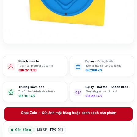
Khách mua lẻ
Dự án - Công trình
Tư vấn sản phẩm và giá bán lẻ
Báo giá theo số lượng và lắp đặt
0246 291 3335
0862 888 679
Trường mầm non
Đại lý - Đối tác - Khách khác
Tư vấn báo giá danh sách thiết bị
Báo giá hợp tác và phân phối
0867 011 679
038 246 1679
Chat Zalo – Gửi ảnh mặt bằng hoặc danh sách sản phẩm
Còn hàng
Mã SP:
TP9-041