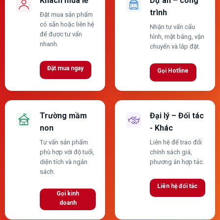
Khách mua lẻ
Dự án – công
trình
Đặt mua sản phẩm
có sẵn hoặc liên hệ
Nhận tư vấn cấu
để được tư vấn
hình, mặt bằng, vận
nhanh.
chuyển và lắp đặt.
Đặt mua ngay
Gọi Hotline
Trường mầm
Đại lý – Đối tác
non
- Khác
Tư vấn sản phẩm
Liên hệ để trao đổi
phù hợp với độ tuổi,
chính sách giá,
diện tích và ngân
phương án hợp tác.
sách.
Liên hệ đối tác
Gọi kinh
doanh