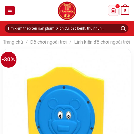
Skip
0
0
to
Danh sách 
content
Tìm
kiếm:
Trang chủ
/
Đồ chơi ngoài trời
/
Linh kiện đồ chơi ngoài trời
-30%