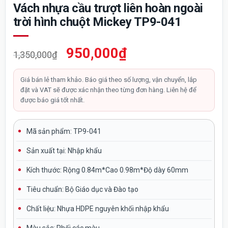
Vách nhựa cầu trượt liên hoàn ngoài
trời hình chuột Mickey TP9-041
Giá
Giá
950,000
₫
1,350,000
₫
gốc
hiện
là:
tại
Giá bán lẻ tham khảo. Báo giá theo số lượng, vận chuyển, lắp
đặt và VAT sẽ được xác nhận theo từng đơn hàng. Liên hệ để
1,350,000₫.
là:
được báo giá tốt nhất.
950,000₫.
Mã sản phẩm: TP9-041
Sản xuất tại:
Nhập khẩu
Kích thước:
Rộng 0.84m*Cao 0.98m*Độ dày 60mm
Tiêu chuẩn:
Bộ Giáo dục và Đào tạo
Chất liệu:
Nhựa HDPE nguyên khối nhập khẩu