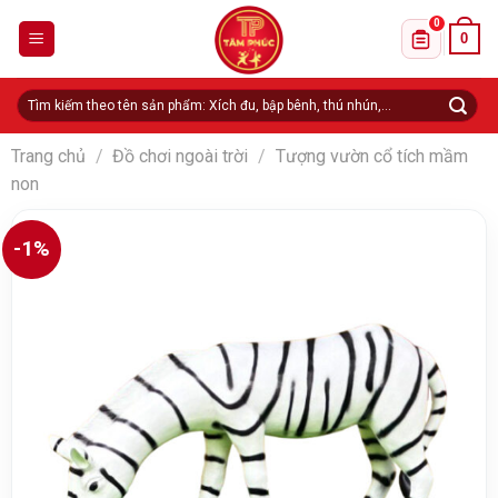
Skip
0
0
to
Danh sách 
content
Tìm
kiếm:
Trang chủ
/
Đồ chơi ngoài trời
/
Tượng vườn cổ tích mầm
non
-1%