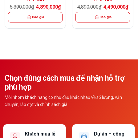
Giá
Giá
Giá
Giá
5,390,000
₫
4,890,000
₫
4,890,000
₫
4,490,000
₫
n
gốc
hiện
gốc
hiện
là:
tại
là:
tại
Báo giá
Báo giá
5,390,000₫.
là:
4,890,000₫.
là:
00,000₫.
4,890,000₫.
4,49
Chọn đúng cách mua để nhận hỗ trợ
phù hợp
Mỗi nhóm khách hàng có nhu cầu khác nhau về số lượng, vận
chuyển, lắp đặt và chính sách giá.
Khách mua lẻ
Dự án – công