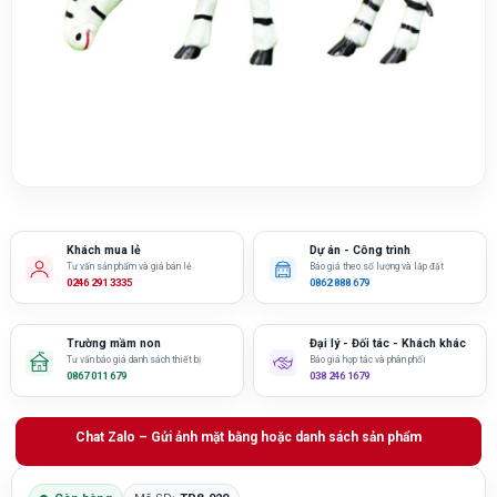
Khách mua lẻ
Dự án - Công trình
Tư vấn sản phẩm và giá bán lẻ
Báo giá theo số lượng và lắp đặt
0246 291 3335
0862 888 679
Trường mầm non
Đại lý - Đối tác - Khách khác
Tư vấn báo giá danh sách thiết bị
Báo giá hợp tác và phân phối
0867 011 679
038 246 1679
Chat Zalo – Gửi ảnh mặt bằng hoặc danh sách sản phẩm