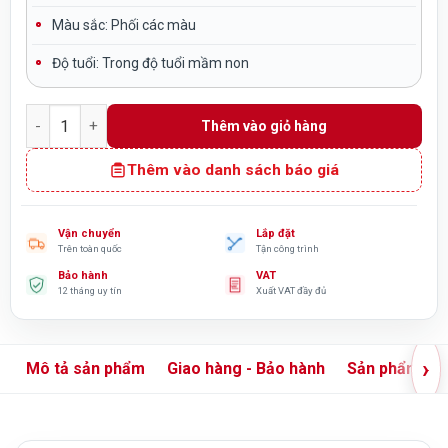
Màu sắc:
Phối các màu
Độ tuổi:
Trong độ tuổi mầm non
Tượng con Ngựa vằn vườn cổ tích cho bé TP8-020 số lượng
Thêm vào giỏ hàng
Thêm vào danh sách báo giá
Vận chuyển
Lắp đặt
Trên toàn quốc
Tận công trình
Bảo hành
VAT
12 tháng uy tín
Xuất VAT đầy đủ
›
Mô tả sản phẩm
Giao hàng - Bảo hành
Sản phẩm liê