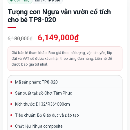
Còn hàng
Mã SP:
TP8-020
Tượng con Ngựa vằn vườn cổ tích
cho bé TP8-020
Giá
Giá
6,149,000
₫
6,180,000
₫
gốc
hiện
là:
tại
Giá bán lẻ tham khảo. Báo giá theo số lượng, vận chuyển, lắp
đặt và VAT sẽ được xác nhận theo từng đơn hàng. Liên hệ để
6,180,000₫.
là:
được báo giá tốt nhất.
6,149,000₫.
Mã sản phẩm: TP8-020
Sản xuất tại:
Đồ Chơi Tâm Phúc
Kích thước:
D132*R36*C80cm
Tiêu chuẩn:
Bộ Giáo dục và Đào tạo
Chất liệu: Nhựa composite