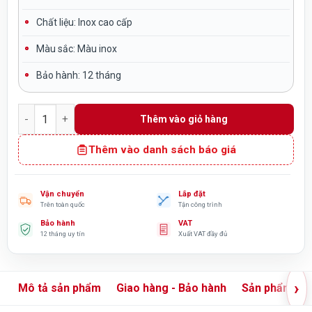
Chất liệu:
Inox cao cấp
Màu sắc:
Màu inox
Bảo hành: 12 tháng
Tủ sấy bát inox 300 - 600 bát cho trường mầm non NT8-005 s
Thêm vào giỏ hàng
Thêm vào danh sách báo giá
Vận chuyển
Lắp đặt
Trên toàn quốc
Tận công trình
Bảo hành
VAT
12 tháng uy tín
Xuất VAT đầy đủ
›
Mô tả sản phẩm
Giao hàng - Bảo hành
Sản phẩm liê