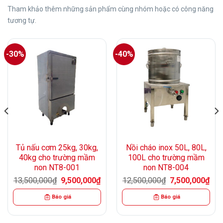
Tham khảo thêm những sản phẩm cùng nhóm hoặc có công năng
tương tự.
-30%
-40%
Tủ nấu cơm 25kg, 30kg,
Nồi cháo inox 50L, 80L,
40kg cho trường mầm
100L cho trường mầm
non NT8-001
non NT8-004
n
Giá
Giá
Giá
Giá
13,500,000
₫
9,500,000
₫
12,500,000
₫
7,500,000
₫
gốc
hiện
gốc
hiện
là:
tại
là:
tại
00,000₫.
Báo giá
Báo giá
13,500,000₫.
là:
12,500,000₫.
là:
9,500,000₫.
7,50