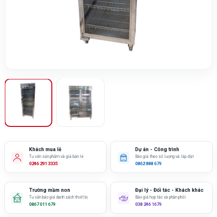
Khách mua lẻ
Dự án - Công trình
Tư vấn sản phẩm và giá bán lẻ
Báo giá theo số lượng và lắp đặt
0246 291 3335
0862 888 679
Trường mầm non
Đại lý - Đối tác - Khách khác
Tư vấn báo giá danh sách thiết bị
Báo giá hợp tác và phân phối
0867 011 679
038 246 1679