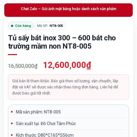
Chat Zalo – Gửi ảnh mặt bằng hoặc danh sách sản phẩm
Còn hàng
Mã SP:
NT8-005
Tủ sấy bát inox 300 – 600 bát cho
trường mầm non NT8-005
Giá
Giá
12,600,000
₫
16,500,000
₫
gốc
hiện
là:
tại
Giá bán lẻ tham khảo. Báo giá theo số lượng, vận chuyển, lắp
đặt và VAT sẽ được xác nhận theo từng đơn hàng. Liên hệ để
16,500,000₫.
là:
được báo giá tốt nhất.
12,600,000₫.
Mã sản phẩm: NT8-005
Sản xuất tại:
Đồ Chơi Tâm Phúc
Kích thước:
D80*C165*S56cm