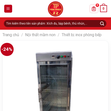
Skip
0
0
to
Danh sách 
content
Tìm
kiếm:
Trang chủ
/
Nội thất mầm non
/
Thiết bị inox phòng bếp
-24%