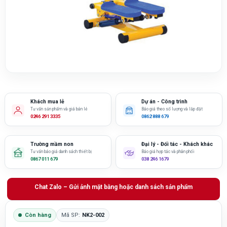
Khách mua lẻ
Dự án - Công trình
Tư vấn sản phẩm và giá bán lẻ
Báo giá theo số lượng và lắp đặt
0246 291 3335
0862 888 679
Trường mầm non
Đại lý - Đối tác - Khách khác
Tư vấn báo giá danh sách thiết bị
Báo giá hợp tác và phân phối
0867 011 679
038 246 1679
Chat Zalo – Gửi ảnh mặt bằng hoặc danh sách sản phẩm
Còn hàng
Mã SP:
NK2-002