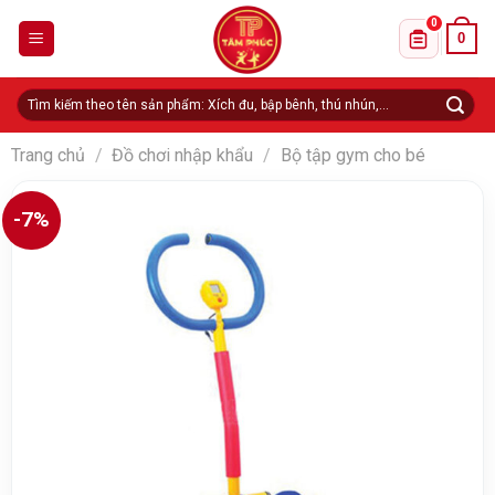
Skip
0
0
to
Danh sách 
content
Tìm
kiếm:
Trang chủ
/
Đồ chơi nhập khẩu
/
Bộ tập gym cho bé
-7%