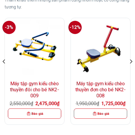
tương tự.
-3%
-12%
Máy tập gym kiểu chèo
Máy tập gym kiểu chèo
thuyền đôi cho bé NK2-
thuyền đơn cho bé NK2-
009
008
Giá
Giá
Giá
Giá
2,550,000
₫
2,475,000
₫
1,950,000
₫
1,725,000
₫
n
gốc
hiện
gốc
hiện
là:
tại
là:
tại
Báo giá
Báo giá
2,550,000₫.
là:
1,950,000₫.
là:
75,000₫.
2,475,000₫.
1,72