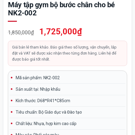
Máy tập gym bộ bước chân cho bé
NK2-002
Giá
Giá
1,725,000
₫
1,850,000
₫
gốc
hiện
là:
tại
Giá bán lẻ tham khảo. Báo giá theo số lượng, vận chuyển, lắp
đặt và VAT sẽ được xác nhận theo từng đơn hàng. Liên hệ để
1,850,000₫.
là:
được báo giá tốt nhất.
1,725,000₫.
Mã sản phẩm: NK2-002
Sản xuất tại:
Nhập khẩu
Kích thước:
D68*R41*C85cm
Tiêu chuẩn:
Bộ Giáo dục và Đào tạo
Chất liệu:
Nhựa, hợp kim cao cấp