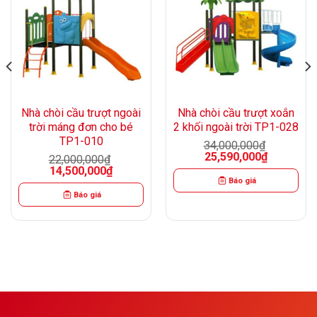
Nhà chòi cầu trượt ngoài
Nhà chòi cầu trượt xoắn
trời máng đơn cho bé
2 khối ngoài trời TP1-028
TP1-010
34,000,000
₫
Giá
Giá
25,590,000
₫
22,000,000
₫
gốc
hiện
Giá
Giá
14,500,000
₫
là:
tại
gốc
hiện
Báo giá
34,000,000₫.
là:
là:
tại
25,590,000
Báo giá
22,000,000₫.
là:
0₫.
14,500,000₫.