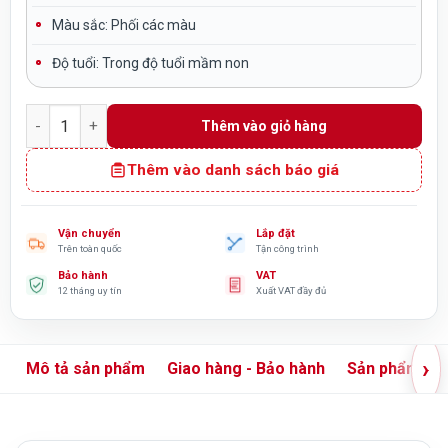
Màu sắc:
Phối các màu
Độ tuổi:
Trong độ tuổi mầm non
Bộ liên hoàn cầu trượt ngoài trời 3 máng 3 khối TP1-089 số l
Thêm vào giỏ hàng
Thêm vào danh sách báo giá
Vận chuyển
Lắp đặt
Trên toàn quốc
Tận công trình
Bảo hành
VAT
12 tháng uy tín
Xuất VAT đầy đủ
›
Mô tả sản phẩm
Giao hàng - Bảo hành
Sản phẩm liê