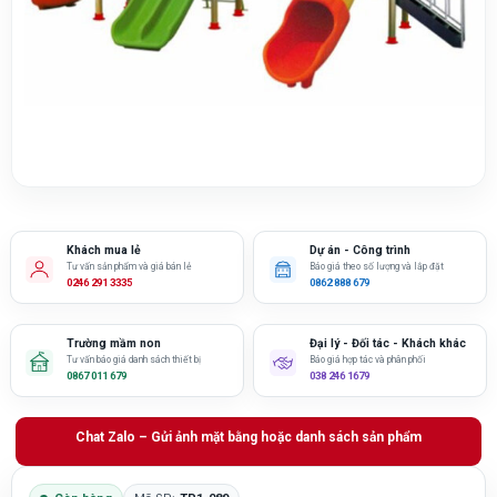
Khách mua lẻ
Dự án - Công trình
Tư vấn sản phẩm và giá bán lẻ
Báo giá theo số lượng và lắp đặt
0246 291 3335
0862 888 679
Trường mầm non
Đại lý - Đối tác - Khách khác
Tư vấn báo giá danh sách thiết bị
Báo giá hợp tác và phân phối
0867 011 679
038 246 1679
Chat Zalo – Gửi ảnh mặt bằng hoặc danh sách sản phẩm