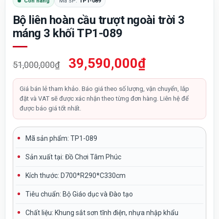
Còn hàng
Mã SP:
TP1-089
Bộ liên hoàn cầu trượt ngoài trời 3
máng 3 khối TP1-089
Giá
Giá
39,590,000
₫
51,000,000
₫
gốc
hiện
là:
tại
Giá bán lẻ tham khảo. Báo giá theo số lượng, vận chuyển, lắp
đặt và VAT sẽ được xác nhận theo từng đơn hàng. Liên hệ để
51,000,000₫.
là:
được báo giá tốt nhất.
39,590,000₫.
Mã sản phẩm: TP1-089
Sản xuất tại:
Đồ Chơi Tâm Phúc
Kích thước: D700*R290*C330cm
Tiêu chuẩn:
Bộ Giáo dục và Đào tạo
Chất liệu:
Khung sắt sơn tĩnh điện, nhựa nhập khẩu