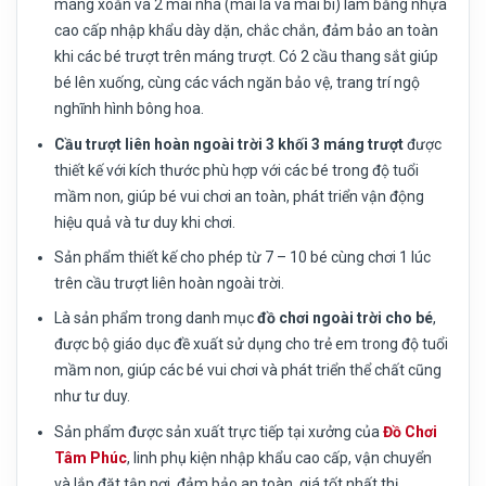
máng xoắn và 2 mái nhà (mái lá và mái bí) làm bằng nhựa
cao cấp nhập khẩu dày dặn, chắc chắn, đảm bảo an toàn
khi các bé trượt trên máng trượt. Có 2 cầu thang sắt giúp
bé lên xuống, cùng các vách ngăn bảo vệ, trang trí ngộ
nghĩnh hình bông hoa.
Cầu trượt liên hoàn ngoài trời 3 khối 3 máng trượt
được
thiết kế với kích thước phù hợp với các bé trong độ tuổi
mầm non, giúp bé vui chơi an toàn, phát triển vận động
hiệu quả và tư duy khi chơi.
Sản phẩm thiết kế cho phép từ 7 – 10 bé cùng chơi 1 lúc
trên cầu trượt liên hoàn ngoài trời.
Là sản phẩm trong danh mục
đồ chơi ngoài trời cho bé
,
được bộ giáo dục đề xuất sử dụng cho trẻ em trong độ tuổi
mầm non, giúp các bé vui chơi và phát triển thể chất cũng
như tư duy.
Sản phẩm được sản xuất trực tiếp tại xưởng của
Đồ Chơi
Tâm Phúc
, linh phụ kiện nhập khẩu cao cấp, vận chuyển
và lắp đặt tận nơi, đảm bảo an toàn, giá tốt nhất thị