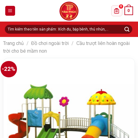
Skip
0
0
to
Danh sách 
content
Tìm
kiếm:
Trang chủ
/
Đồ chơi ngoài trời
/
Cầu trượt liên hoàn ngoài
trời cho bé mầm non
-22%