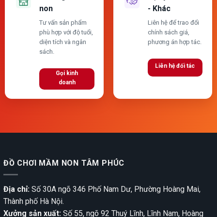
non
- Khác
Tư vấn sản phẩm
Liên hệ để trao đổi
phù hợp với độ tuổi,
chính sách giá,
diện tích và ngân
phương án hợp tác.
sách.
Liên hệ đối tác
Gọi kinh
doanh
ĐỒ CHƠI MẦM NON TÂM PHÚC
Địa chỉ:
Số 30A ngõ 346 Phố Nam Dư, Phường Hoàng Mai,
Thành phố Hà Nội.
Xưởng sản xuất:
Số 55, ngõ 92 Thuý Lĩnh, Lĩnh Nam, Hoàng