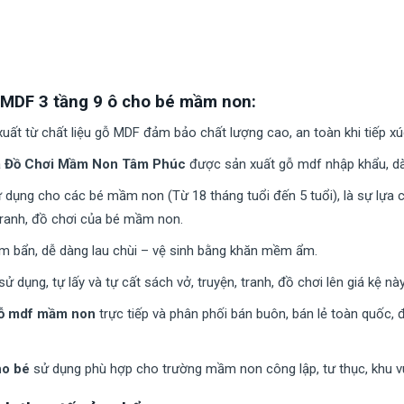
 MDF 3 tầng 9 ô cho bé mầm non:
ất từ chất liệu gỗ MDF đảm bảo chất lượng cao, an toàn khi tiếp xú
a
Đồ Chơi Mầm Non Tâm Phúc
được sản xuất gỗ mdf nhập khẩu, dày
dụng cho các bé mầm non (Từ 18 tháng tuổi đến 5 tuổi), là sự lựa c
tranh, đồ chơi của bé mầm non.
ám bẩn, dễ dàng lau chùi – vệ sinh bằng khăn mềm ẩm.
 dụng, tự lấy và tự cất sách vở, truyện, tranh, đồ chơi lên giá kệ này
gỗ mdf mầm non
trực tiếp và phân phối bán buôn, bán lẻ toàn quốc, 
ho bé
sử dụng phù hợp cho trường mầm non công lập, tư thục, khu vui