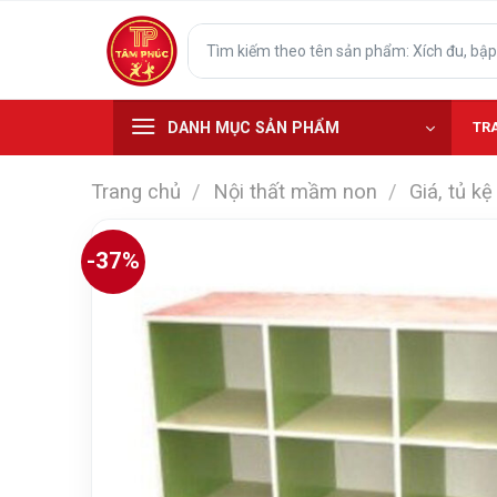
Skip
Tìm
to
kiếm:
content
DANH MỤC SẢN PHẨM
TR
Trang chủ
/
Nội thất mầm non
/
Giá, tủ 
-37%