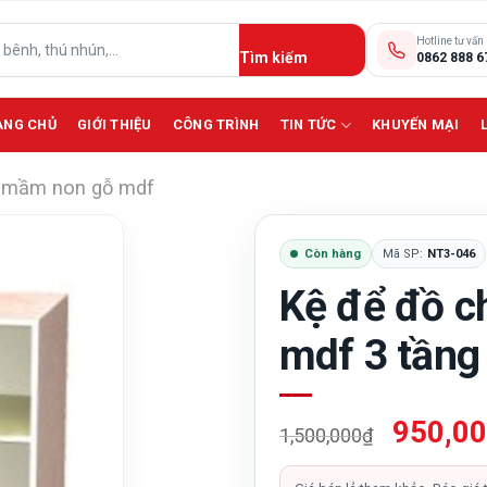
Hotline tư vấn
0862 888 6
ANG CHỦ
GIỚI THIỆU
CÔNG TRÌNH
TIN TỨC
KHUYẾN MẠI
kệ mầm non gỗ mdf
Còn hàng
Mã SP:
NT3-046
Kệ để đồ c
mdf 3 tầng
Giá
950,0
1,500,000
₫
gốc