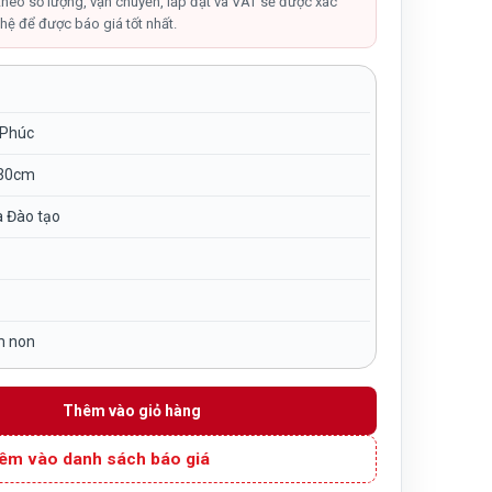
tại
theo số lượng, vận chuyển, lắp đặt và VAT sẽ được xác
hệ để được báo giá tốt nhất.
00₫.
là:
950,000₫.
 Phúc
30cm
à Đào tạo
m non
ỗ mdf 3 tầng 9 ô NT3-046 số lượng
Thêm vào giỏ hàng
êm vào danh sách báo giá