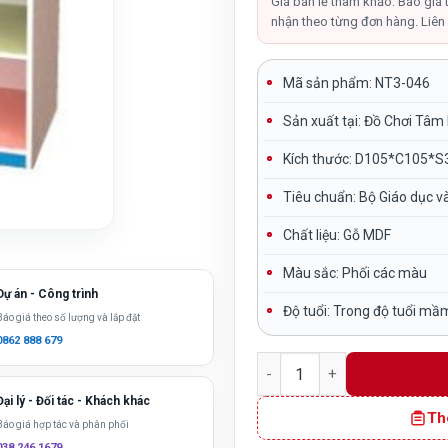
là:
Giá bán lẻ tham khảo. Báo giá 
nhận theo từng đơn hàng. Liên 
1,500,0
Mã sản phẩm: NT3-046
Sản xuất tại:
Đồ Chơi Tâm
Kích thước:
D105*C105*S
Tiêu chuẩn:
Bộ Giáo dục v
Chất liệu:
Gỗ MDF
Màu sắc:
Phối các màu
Dự án - Công trình
Độ tuổi:
Trong độ tuổi mầ
Báo giá theo số lượng và lắp đặt
0862 888 679
Kệ để đồ cho bé mầm non g
Đại lý - Đối tác - Khách khác
Th
Báo giá hợp tác và phân phối
038 246 1679