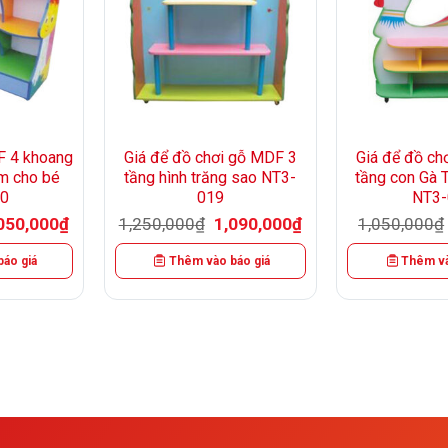
+
+
F 4 khoang
Giá để đồ chơi gỗ MDF 3
Giá để đồ ch
ấm cho bé
tầng hình trăng sao NT3-
tầng con Gà 
0
019
NT3-
á
Giá
Giá
Giá
050,000
₫
1,250,000
₫
1,090,000
₫
1,050,000
₫
c
hiện
gốc
hiện
tại
là:
tại
áo giá
Thêm vào báo giá
Thêm và
500,000₫.
là:
1,250,000₫.
là:
1,050,000₫.
1,090,000₫.