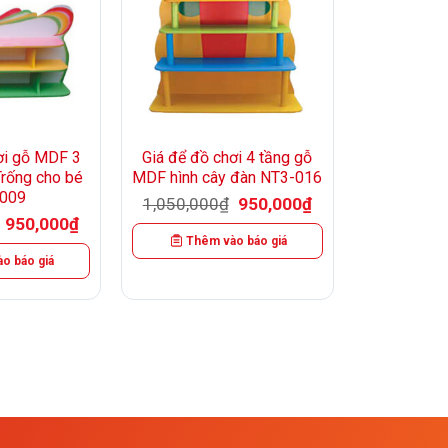
+
ơi gỗ MDF 3
Giá để đồ chơi 4 tầng gỗ
Trống cho bé
MDF hình cây đàn NT3-016
009
Giá
Giá
1,050,000
₫
950,000
₫
gốc
hiện
Giá
Giá
950,000
₫
là:
tại
gốc
hiện
Thêm vào báo giá
1,050,000₫.
là:
là:
tại
950,000₫.
o báo giá
1,050,000₫.
là:
950,000₫.