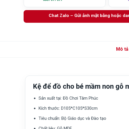
Chat Zalo – Gửi ảnh mặt bằng hoặc d
Mô tả
Kệ để đồ cho bé mầm non gỗ 
Sản xuất tại:
Đồ Chơi Tâm Phúc
Kích thước:
D105*C105*S30cm
Tiêu chuẩn:
Bộ Giáo dục và Đào tạo
Chất liệu:
Gỗ MDF