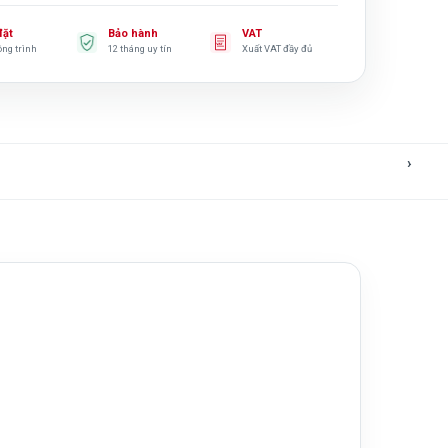
đặt
Bảo hành
VAT
ông trình
12 tháng uy tín
Xuất VAT đầy đủ
›