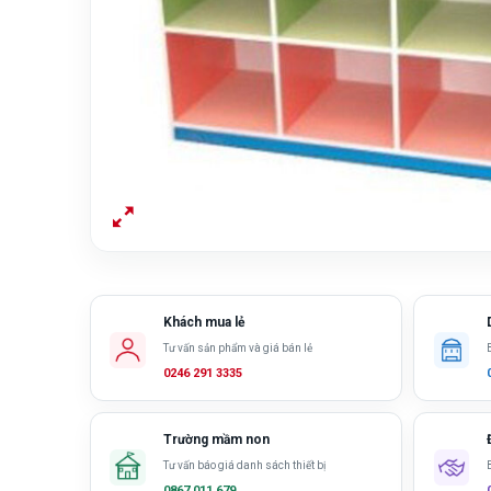
Khách mua lẻ
Tư vấn sản phẩm và giá bán lẻ
0246 291 3335
Trường mầm non
Tư vấn báo giá danh sách thiết bị
0867 011 679