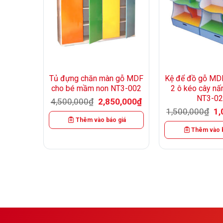
+
+
tầng gỗ
Tủ đựng chăn màn gỗ MDF
Kệ để đồ gỗ MD
bé NT3-
cho bé mầm non NT3-002
2 ô kéo cây n
NT3-02
Giá
Giá
4,500,000
₫
2,850,000
₫
gốc
hiện
Giá
Gi
,000
₫
1,500,000
₫
1,
là:
tại
hiện
gố
Thêm vào báo giá
4,500,000₫.
là:
tại
là:
2,850,000₫.
 giá
Thêm vào b
0,000₫.
là:
1,
950,000₫.