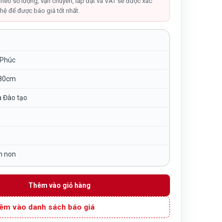
tại
theo số lượng, vận chuyển, lắp đặt và VAT sẽ được xác
hệ để được báo giá tốt nhất.
00₫.
là:
2,500,000₫.
 Phúc
80cm
à Đào tạo
m non
mầm non gỗ MDF NT3-054 số lượng
Thêm vào giỏ hàng
êm vào danh sách báo giá