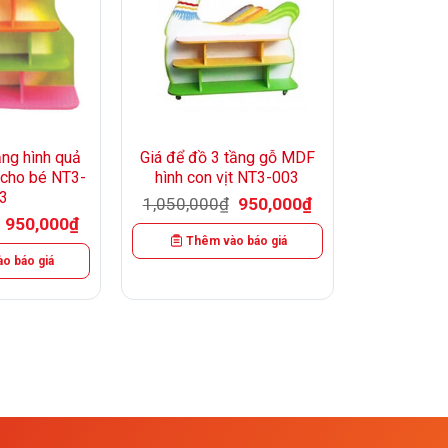
+
ầng hình quả
Giá để đồ 3 tầng gỗ MDF
cho bé NT3-
hình con vịt NT3-003
3
Giá
Giá
1,050,000
₫
950,000
₫
gốc
hiện
Giá
Giá
950,000
₫
là:
tại
gốc
hiện
Thêm vào báo giá
1,050,000₫.
là:
là:
tại
950,000₫.
o báo giá
1,050,000₫.
là:
950,000₫.