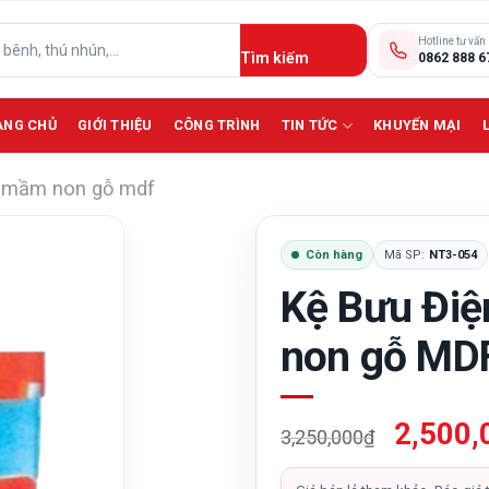
Hotline tư vấn
0862 888 6
ANG CHỦ
GIỚI THIỆU
CÔNG TRÌNH
TIN TỨC
KHUYẾN MẠI
kệ mầm non gỗ mdf
Còn hàng
Mã SP:
NT3-054
Kệ Bưu Điệ
non gỗ MD
Giá
2,500,
3,250,000
₫
gốc