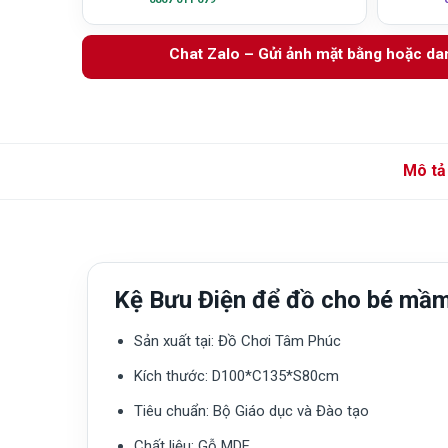
Chat Zalo – Gửi ảnh mặt bằng hoặc d
Mô tả
Kệ Bưu Điện để đồ cho bé mầ
Sản xuất tại:
Đồ Chơi Tâm Phúc
Kích thước:
D100*C135*S80cm
Tiêu chuẩn:
Bộ Giáo dục và Đào tạo
Chất liệu:
Gỗ MDF