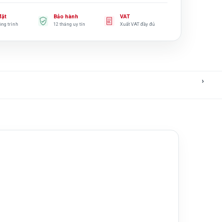
đặt
Bảo hành
VAT
ông trình
12 tháng uy tín
Xuất VAT đầy đủ
›