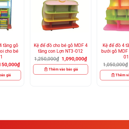
+
+
4 tầng gỗ
Kệ để đồ cho bé gỗ MDF 4
Kệ để đồ 4 t
oi cho bé
tầng con Lợn NT3-012
bưởi gỗ MDF 
1
01
Giá
Giá
1,250,000
₫
1,090,000
₫
gốc
hiện
á
Giá
150,000
₫
1,050,000
₫
là:
tại
c
hiện
Thêm vào báo giá
1,250,000₫.
là:
tại
1,090,000₫.
áo giá
Thêm và
350,000₫.
là:
1,150,000₫.