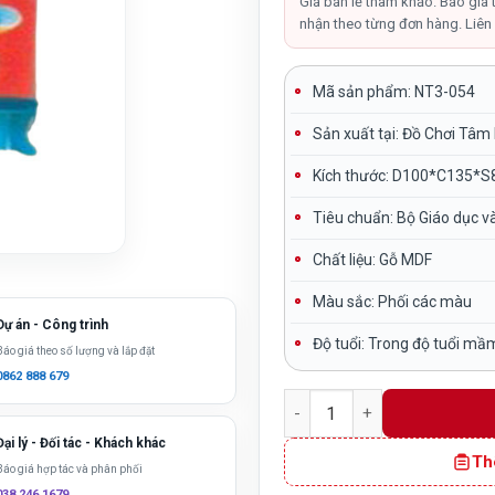
là:
Giá bán lẻ tham khảo. Báo giá 
nhận theo từng đơn hàng. Liên 
3,250,0
Mã sản phẩm: NT3-054
Sản xuất tại:
Đồ Chơi Tâm
Kích thước:
D100*C135*S
Tiêu chuẩn:
Bộ Giáo dục v
Chất liệu:
Gỗ MDF
Màu sắc:
Phối các màu
Dự án - Công trình
Độ tuổi:
Trong độ tuổi mầ
Báo giá theo số lượng và lắp đặt
0862 888 679
Kệ Bưu Điện để đồ cho bé 
Đại lý - Đối tác - Khách khác
Th
Báo giá hợp tác và phân phối
038 246 1679