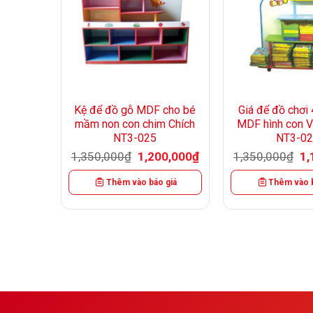
+
+
tầng gỗ
Kệ để đồ gỗ MDF cho bé
Giá để đồ chơi 
 NT3-023
mầm non con chim Chích
MDF hình con V
NT3-025
NT3-02
Giá
0,000
₫
hiện
Giá
Giá
Gi
1,350,000
₫
1,200,000
₫
1,350,000
₫
1,
tại
gốc
hiện
gố
 giá
,000₫.
là:
là:
tại
là:
1,150,000₫.
Thêm vào báo giá
Thêm vào b
1,350,000₫.
là:
1,
1,200,000₫.