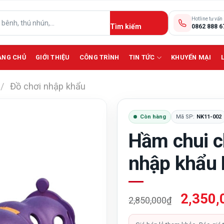
Hotline tư vấn
0862 888 6
ANG CHỦ
GIỚI THIỆU
CÔNG TRÌNH
TIN TỨC
KHUYẾN MẠI
/
Đồ chơi nhập khẩu
Còn hàng
Mã SP:
NK11-002
Hầm chui c
nhập khẩu
Giá
2,350,
2,850,000
₫
gốc