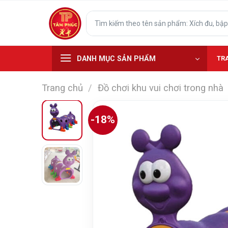
Skip
Tìm
to
kiếm:
content
DANH MỤC SẢN PHẨM
TR
Trang chủ
/
Đồ chơi khu vui chơi trong nhà
-18%