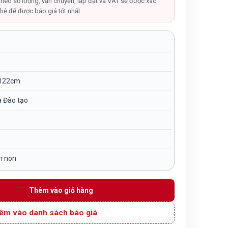
tại
theo số lượng, vận chuyển, lắp đặt và VAT sẽ được xác
hệ để được báo giá tốt nhất.
00₫.
là:
2,350,000₫.
122cm
à Đào tạo
m non
hựa nhập khẩu NK11-002 số lượng
Thêm vào giỏ hàng
êm vào danh sách báo giá