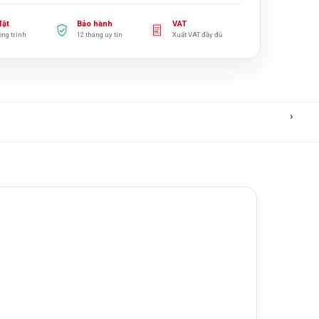
đặt
Bảo hành
VAT
ông trình
12 tháng uy tín
Xuất VAT đầy đủ
›