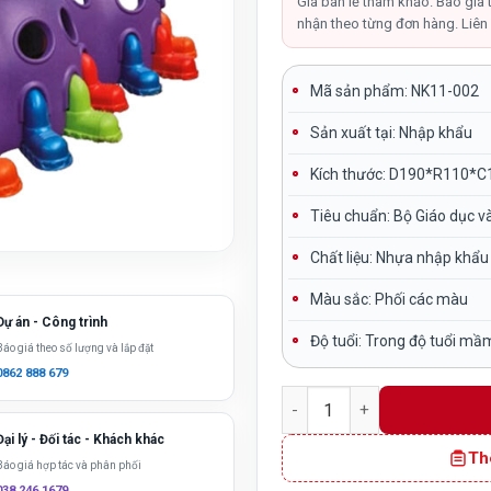
là:
Giá bán lẻ tham khảo. Báo giá 
nhận theo từng đơn hàng. Liên 
2,850,0
Mã sản phẩm: NK11-002
Sản xuất tại:
Nhập khẩu
Kích thước:
D190*R110*C
Tiêu chuẩn:
Bộ Giáo dục v
Chất liệu:
Nhựa nhập khẩu
Màu sắc:
Phối các màu
Dự án - Công trình
Độ tuổi:
Trong độ tuổi mầ
Báo giá theo số lượng và lắp đặt
0862 888 679
Hầm chui cho bé con Sâu n
Đại lý - Đối tác - Khách khác
Th
Báo giá hợp tác và phân phối
038 246 1679