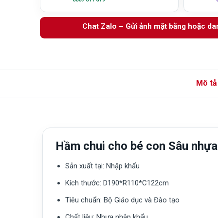
Chat Zalo – Gửi ảnh mặt bằng hoặc d
Mô tả
Hầm chui cho bé con Sâu nhự
Sản xuất tại:
Nhập khẩu
Kích thước:
D190*R110*C122cm
Tiêu chuẩn:
Bộ Giáo dục và Đào tạo
Chất liệu:
Nhựa nhập khẩu