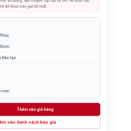
tại
theo số lượng, vận chuyển, lắp đặt và VAT sẽ được xác
hệ để được báo giá tốt nhất.
.
là:
690,000₫.
 Phúc
45cm
à Đào tạo
m non
óc cho bé mầm non NT7-009 số lượng
Thêm vào giỏ hàng
êm vào danh sách báo giá