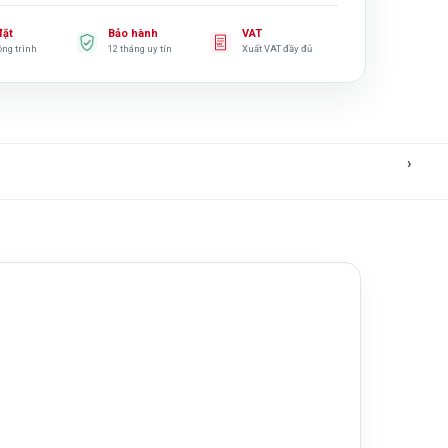
đặt
Bảo hành
VAT
ông trình
12 tháng uy tín
Xuất VAT đầy đủ
›