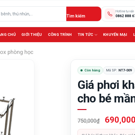
Hotline tư vấn
0862 888 6
ANG CHỦ
GIỚI THIỆU
CÔNG TRÌNH
TIN TỨC
KHUYẾN MẠI
inox phòng học
Còn hàng
Mã SP:
NT7-009
Giá phơi k
cho bé mầ
Giá
690,00
750,000
₫
gốc