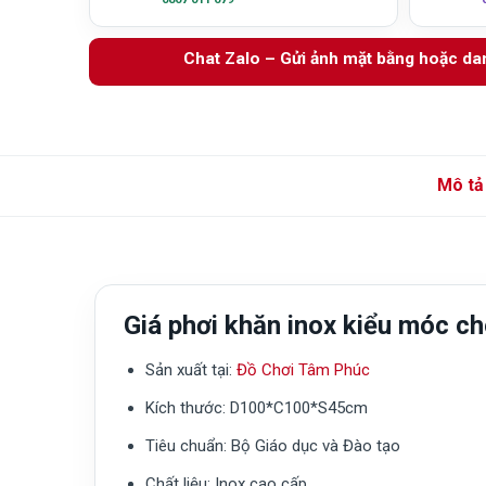
Chat Zalo – Gửi ảnh mặt bằng hoặc d
Mô tả
Giá phơi khăn inox kiểu móc 
Sản xuất tại:
Đồ Chơi Tâm Phúc
Kích thước:
D100*C100*S45cm
Tiêu chuẩn:
Bộ Giáo dục và Đào tạo
Chất liệu:
Inox cao cấp