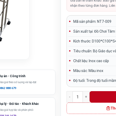
là:
Giá bán lẻ tham khảo. Báo giá 
nhận theo từng đơn hàng. Liên 
750,000₫
Mã sản phẩm: NT7-009
Sản xuất tại:
Đồ Chơi Tâm
Kích thước:
D100*C100*S
Tiêu chuẩn:
Bộ Giáo dục v
Chất liệu:
Inox cao cấp
Màu sắc:
Màu inox
Dự án - Công trình
Độ tuổi:
Trong độ tuổi mầ
Báo giá theo số lượng và lắp đặt
0862 888 679
Giá phơi khăn inox kiểu m
Đại lý - Đối tác - Khách khác
Th
Báo giá hợp tác và phân phối
038 246 1679