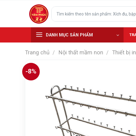
Skip
Tìm
to
kiếm:
content
DANH MỤC SẢN PHẨM
TR
Trang chủ
/
Nội thất mầm non
/
Thiết bị 
-8%