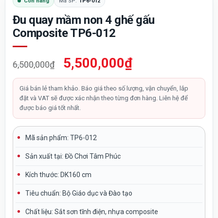
Còn hàng
Mã SP:
TP6-012
Đu quay mầm non 4 ghế gấu
Composite TP6-012
Giá
Giá
5,500,000
₫
6,500,000
₫
gốc
hiện
là:
tại
Giá bán lẻ tham khảo. Báo giá theo số lượng, vận chuyển, lắp
đặt và VAT sẽ được xác nhận theo từng đơn hàng. Liên hệ để
6,500,000₫.
là:
được báo giá tốt nhất.
5,500,000₫.
Mã sản phẩm: TP6-012
Sản xuất tại:
Đồ Chơi Tâm Phúc
Kích thước: DK160 cm
Tiêu chuẩn:
Bộ Giáo dục và Đào tạo
Chất liệu:
Sắt sơn tĩnh điện, nhựa composite