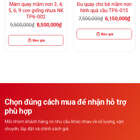
Mâm quay mầm non 3, 4,
Đu quay cho bé mầm non
5, 6, 9 con giống nhựa NK
hình quả cầu TP6-015
TP6-002
Giá
Giá
7,500,000
₫
6,150,000
₫
n
gốc
hiện
Giá
Giá
9,500,000
₫
8,500,000
₫
là:
tại
gốc
hiện
7,500,000₫.
là:
là:
tại
50,000₫.
6,15
Báo giá
9,500,000₫.
là:
8,500,000₫.
Báo giá
Chọn đúng cách mua để nhận hỗ trợ
phù hợp
Mỗi nhóm khách hàng có nhu cầu khác nhau về số lượng, vận
chuyển, lắp đặt và chính sách giá.