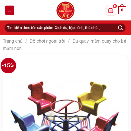
Skip
0
0
to
Danh sách 
content
Tìm
kiếm:
Trang chủ
/
Đồ chơi ngoài trời
/
Đu quay, mâm quay cho bé
mầm non
-15%