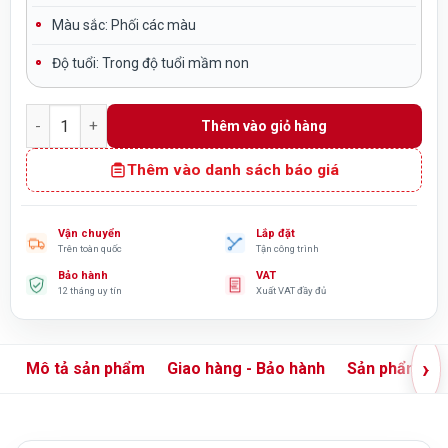
Màu sắc:
Phối các màu
Độ tuổi:
Trong độ tuổi mầm non
Đu quay mầm non 4 ghế gấu Composite TP6-012 số lượng
Thêm vào giỏ hàng
Thêm vào danh sách báo giá
Vận chuyển
Lắp đặt
Trên toàn quốc
Tận công trình
Bảo hành
VAT
12 tháng uy tín
Xuất VAT đầy đủ
›
Mô tả sản phẩm
Giao hàng - Bảo hành
Sản phẩm liê