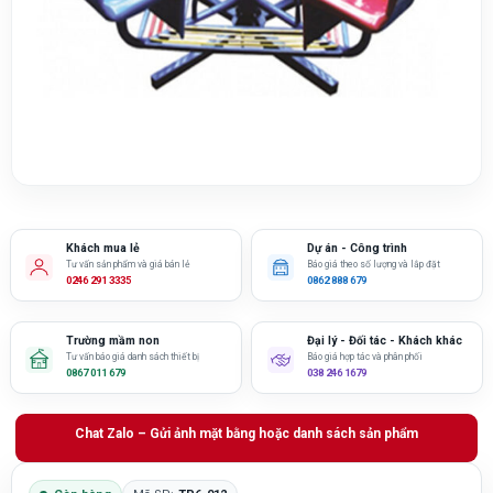
Khách mua lẻ
Dự án - Công trình
Tư vấn sản phẩm và giá bán lẻ
Báo giá theo số lượng và lắp đặt
0246 291 3335
0862 888 679
Trường mầm non
Đại lý - Đối tác - Khách khác
Tư vấn báo giá danh sách thiết bị
Báo giá hợp tác và phân phối
0867 011 679
038 246 1679
Chat Zalo – Gửi ảnh mặt bằng hoặc danh sách sản phẩm