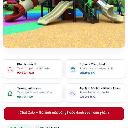
Khách mua lẻ
Dự án - Công trình
Tư vấn sản phẩm và giá bán lẻ
Báo giá theo số lượng và lắp đặt
0246 291 3335
0862 888 679
Trường mầm non
Đại lý - Đối tác - Khách khác
Tư vấn báo giá danh sách thiết bị
Báo giá hợp tác và phân phối
0867 011 679
038 246 1679
Chat Zalo – Gửi ảnh mặt bằng hoặc danh sách sản phẩm