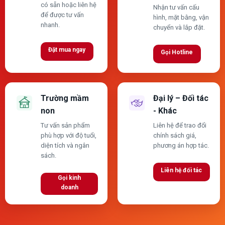
có sẵn hoặc liên hệ
Nhận tư vấn cấu
để được tư vấn
hình, mặt bằng, vận
nhanh.
chuyển và lắp đặt.
Đặt mua ngay
Gọi Hotline
Trường mầm
Đại lý – Đối tác
non
- Khác
Tư vấn sản phẩm
Liên hệ để trao đổi
phù hợp với độ tuổi,
chính sách giá,
diện tích và ngân
phương án hợp tác.
sách.
Liên hệ đối tác
Gọi kinh
doanh