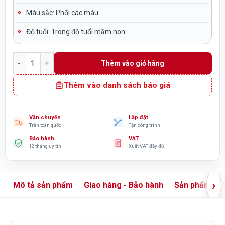
Màu sắc:
Phối các màu
Độ tuổi:
Trong độ tuổi mầm non
Cầu trượt liên hoàn ngoài trời máng ống 3 khối TP1-154 số l
Thêm vào giỏ hàng
Thêm vào danh sách báo giá
Vận chuyển
Lắp đặt
Trên toàn quốc
Tận công trình
Bảo hành
VAT
12 tháng uy tín
Xuất VAT đầy đủ
›
Mô tả sản phẩm
Giao hàng - Bảo hành
Sản phẩm liê