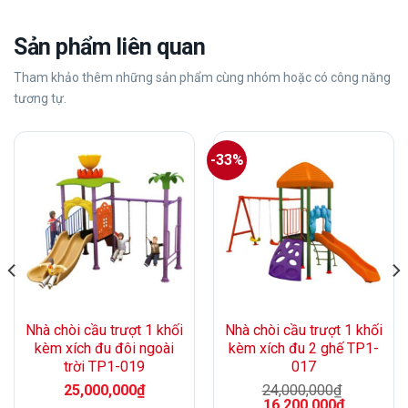
Sản phẩm liên quan
Tham khảo thêm những sản phẩm cùng nhóm hoặc có công năng
tương tự.
-33%
Nhà chòi cầu trượt 1 khối
Nhà chòi cầu trượt 1 khối
kèm xích đu đôi ngoài
kèm xích đu 2 ghế TP1-
trời TP1-019
017
25,000,000
₫
24,000,000
₫
Giá
Giá
16,200,000
₫