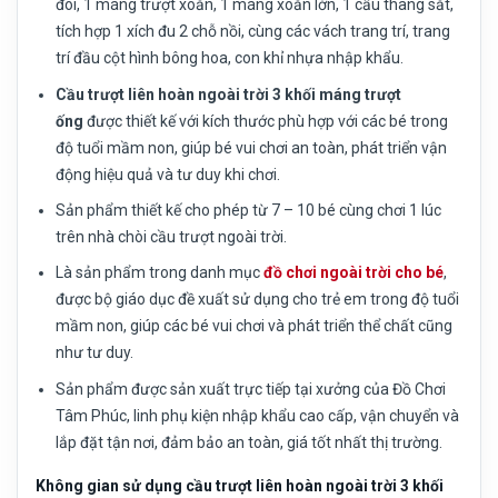
đôi, 1 máng trượt xoắn, 1 máng xoắn lớn, 1 cầu thang sắt,
tích hợp 1 xích đu 2 chỗ nồi, cùng các vách trang trí, trang
trí đầu cột hình bông hoa, con khỉ nhựa nhập khẩu.
Cầu trượt liên hoàn ngoài trời 3 khối máng trượt
ống
được thiết kế với kích thước phù hợp với các bé trong
độ tuổi mầm non, giúp bé vui chơi an toàn, phát triển vận
động hiệu quả và tư duy khi chơi.
Sản phẩm thiết kế cho phép từ 7 – 10 bé cùng chơi 1 lúc
trên nhà chòi cầu trượt ngoài trời.
Là sản phẩm trong danh mục
đồ chơi ngoài trời cho bé
,
được bộ giáo dục đề xuất sử dụng cho trẻ em trong độ tuổi
mầm non, giúp các bé vui chơi và phát triển thể chất cũng
như tư duy.
Sản phẩm được sản xuất trực tiếp tại xưởng của Đồ Chơi
Tâm Phúc, linh phụ kiện nhập khẩu cao cấp, vận chuyển và
lắp đặt tận nơi, đảm bảo an toàn, giá tốt nhất thị trường.
Không gian sử dụng cầu trượt liên hoàn ngoài trời 3 khối