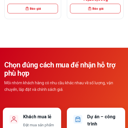
gốc
hiện
là:
tại
Báo giá
Báo giá
24,000,000₫.
là:
0₫.
16,200,000
Chọn đúng cách mua để nhận hỗ trợ
phù hợp
Mỗi nhóm khách hàng có nhu cầu khác nhau về số lượng, vận
chuyển, lắp đặt và chính sách giá.
Khách mua lẻ
Dự án – công
trình
Đặt mua sản phẩm