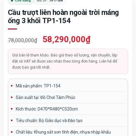
Còn hàng
Mã SP:
TP1-154
Cầu trượt liên hoàn ngoài trời máng
ống 3 khối TP1-154
Giá
Giá
58,290,000
₫
78,000,000
₫
gốc
hiện
là:
tại
Giá bán lẻ tham khảo. Báo giá theo số lượng, vận chuyển, lắp
đặt và VAT sẽ được xác nhận theo từng đơn hàng. Liên hệ để
78,000,000₫.
là:
được báo giá tốt nhất.
58,290,000₫.
Mã sản phẩm: TP1-154
Sản xuất tại:
Đồ Chơi Tâm Phúc
Kích thước:
D470*R480*C520cm
Tiêu chuẩn:
Bộ Giáo dục và Đào tạo
Chất liệu:
Khung sắt sơn tĩnh điện, nhựa nhập khẩu