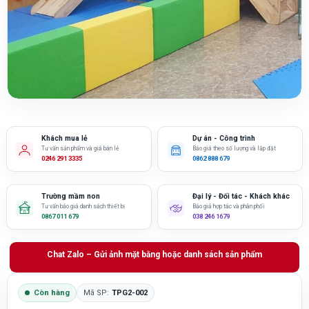
Khách mua lẻ
Dự án - Công trình
Tư vấn sản phẩm và giá bán lẻ
Báo giá theo số lượng và lắp đặt
0246 291 3335
0862 888 679
Trường mầm non
Đại lý - Đối tác - Khách khác
Tư vấn báo giá danh sách thiết bị
Báo giá hợp tác và phân phối
0867 011 679
038 246 1679
Chat Zalo – Gửi ảnh mặt bằng hoặc danh sách sản phẩm
Còn hàng
Mã SP:
TPG2-002