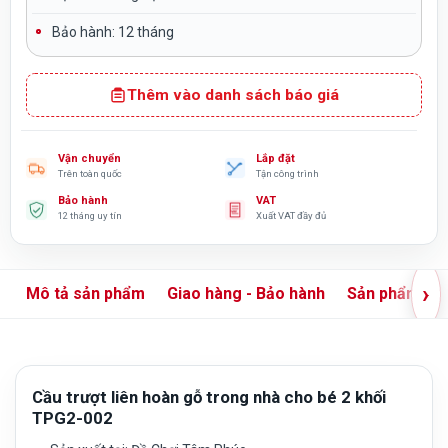
Bảo hành: 12 tháng
Thêm vào danh sách báo giá
Vận chuyển
Lắp đặt
Trên toàn quốc
Tận công trình
Bảo hành
VAT
12 tháng uy tín
Xuất VAT đầy đủ
›
Mô tả sản phẩm
Giao hàng - Bảo hành
Sản phẩm liê
Cầu trượt liên hoàn gỗ trong nhà cho bé 2 khối
TPG2-002