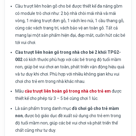
Cầu trượt liên hoàn gỗ cho bé được thiết kế đa năng gồm
có module trò chơi như: 2 bộ nhà chòi mái nhà và mái
vòng, 1 máng trượt đơn gỗ, 1 vách leo núi, 1 cầu thang gỗ,
cùng các vách trang trí, vách bảo vệ an toàn gỗ. Tất cả
mang lại một sản phẩm hiện đại, đẹp mắt, cuốn hút các bé
tới vui chơi.
Cầu trượt liên hoàn gỗ trong nhà cho bé 2 khối TPG2-
002
có kích thước phù hợp với các bé trong độ tuổi mầm
non, giúp bé vui chơi an toàn, phát triển vận động hiệu quả
và tư duy khi chơi. Phù hợp với nhiều không gian khu vui
chơi cho trẻ em trong nhà khác nhau.
Mẫu
cầu trượt liên hoàn gỗ trong nhà cho trẻ em
được
thiết kế cho phép từ 3 – 5 bé cùng chơi 1 lúc.
Là sản phẩm trong danh mục
đồ chơi gỗ cho trẻ mầm
non
, được bộ giáo dục đề xuất sử dụng cho trẻ em trong
độ tuổi mầm non, giúp các bé vui chơi và phát triển thể
chất cũng như tư duy.