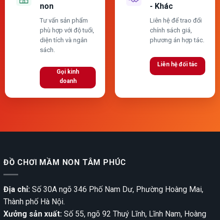
non
- Khác
Tư vấn sản phẩm
Liên hệ để trao đổi
phù hợp với độ tuổi,
chính sách giá,
diện tích và ngân
phương án hợp tác.
sách.
Liên hệ đối tác
Gọi kinh
doanh
ĐỒ CHƠI MẦM NON TÂM PHÚC
Địa chỉ:
Số 30A ngõ 346 Phố Nam Dư, Phường Hoàng Mai,
Thành phố Hà Nội.
Xưởng sản xuất:
Số 55, ngõ 92 Thuý Lĩnh, Lĩnh Nam, Hoàng