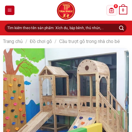
Skip
0
0
to
Danh sách 
content
Tìm
kiếm:
Trang chủ
/
Đồ chơi gỗ
/
Cầu trượt gỗ trong nhà cho bé