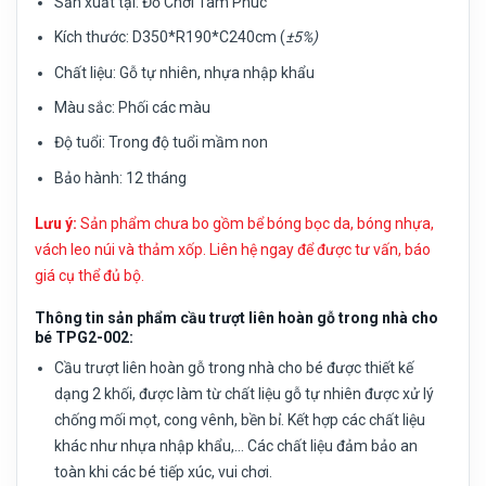
Sản xuất tại:
Đồ Chơi Tâm Phúc
Kích thước:
D350*R190*C240cm (
±5%)
Chất liệu:
Gỗ tự nhiên, nhựa nhập khẩu
Màu sắc:
Phối các màu
Độ tuổi:
Trong độ tuổi mầm non
Bảo hành: 12 tháng
Lưu ý:
Sản phẩm chưa bo gồm bể bóng bọc da, bóng nhựa,
vách leo núi và thảm xốp. Liên hệ ngay để được tư vấn, báo
giá cụ thể đủ bộ.
Thông tin sản phẩm cầu trượt liên hoàn gỗ trong nhà cho
bé TPG2-002:
Cầu trượt liên hoàn gỗ trong nhà cho bé được thiết kế
dạng 2 khối, được làm từ chất liệu gỗ tự nhiên được xử lý
chống mối mọt, cong vênh, bền bỉ. Kết hợp các chất liệu
khác như nhựa nhập khẩu,… Các chất liệu đảm bảo an
toàn khi các bé tiếp xúc, vui chơi.