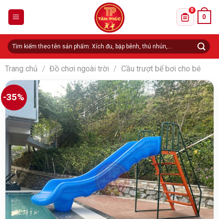
Skip
0
0
to
Danh sách 
content
Tìm
kiếm:
Trang chủ
/
Đồ chơi ngoài trời
/
Cầu trượt bể bơi cho bé
-35%