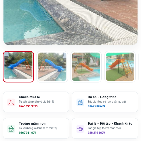
Khách mua lẻ
Dự án - Công trình
Tư vấn sản phẩm và giá bán lẻ
Báo giá theo số lượng và lắp đặt
0246 291 3335
0862 888 679
Trường mầm non
Đại lý - Đối tác - Khách khác
Tư vấn báo giá danh sách thiết bị
Báo giá hợp tác và phân phối
0867 011 679
038 246 1679