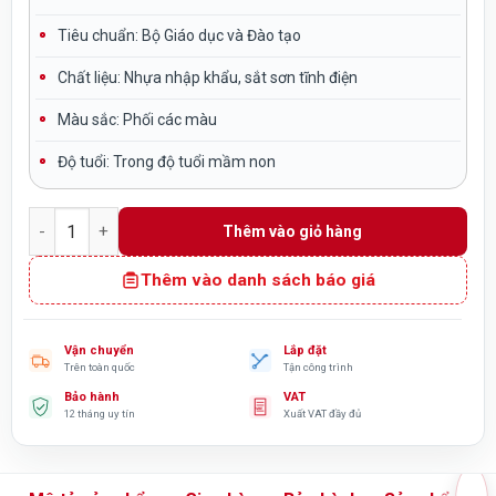
Tiêu chuẩn:
Bộ Giáo dục và Đào tạo
Chất liệu:
Nhựa nhập khẩu, sắt sơn tĩnh điện
Màu sắc:
Phối các màu
Độ tuổi:
Trong độ tuổi mầm non
Cầu trượt cho bể bơi máng đơn nhựa nhập khẩu TP12-006 số
Thêm vào giỏ hàng
Thêm vào danh sách báo giá
Vận chuyển
Lắp đặt
Trên toàn quốc
Tận công trình
Bảo hành
VAT
12 tháng uy tín
Xuất VAT đầy đủ