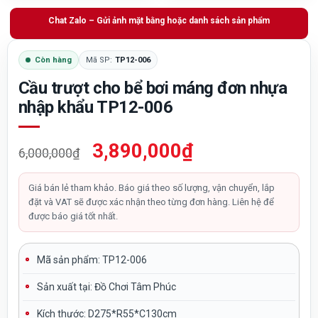
Chat Zalo – Gửi ảnh mặt bằng hoặc danh sách sản phẩm
Còn hàng
Mã SP:
TP12-006
Cầu trượt cho bể bơi máng đơn nhựa
nhập khẩu TP12-006
Giá
Giá
3,890,000
₫
6,000,000
₫
gốc
hiện
là:
tại
Giá bán lẻ tham khảo. Báo giá theo số lượng, vận chuyển, lắp
đặt và VAT sẽ được xác nhận theo từng đơn hàng. Liên hệ để
6,000,000₫.
là:
được báo giá tốt nhất.
3,890,000₫.
Mã sản phẩm: TP12-006
Sản xuất tại:
Đồ Chơi Tâm Phúc
Kích thước:
D275*R55*C130cm