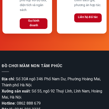
phù hợp với độ tuổi,
chính sách giá,
diện tích và ngân
phương án hợp tác.
sách.
Liên hệ đối tác
Gọi kinh
doanh
ĐỒ CHƠI MẦM NON TÂM PHÚC
Địa chỉ:
Số 30A ngõ 346 Phố Nam Dư, Phường Hoàng Mai,
Thành phố Hà Nội.
Xưởng sản xuất:
Số 55, ngõ 92 Thuý Lĩnh, Lĩnh Nam, Hoàng
Mai, Hà Nội.
Hotline:
0862 888 679