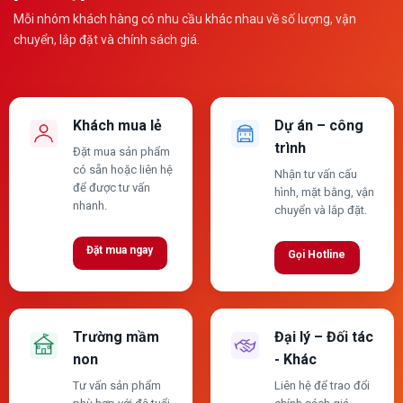
Mỗi nhóm khách hàng có nhu cầu khác nhau về số lượng, vận
chuyển, lắp đặt và chính sách giá.
Khách mua lẻ
Dự án – công
trình
Đặt mua sản phẩm
có sẵn hoặc liên hệ
Nhận tư vấn cấu
để được tư vấn
hình, mặt bằng, vận
nhanh.
chuyển và lắp đặt.
Đặt mua ngay
Gọi Hotline
Trường mầm
Đại lý – Đối tác
non
- Khác
Tư vấn sản phẩm
Liên hệ để trao đổi