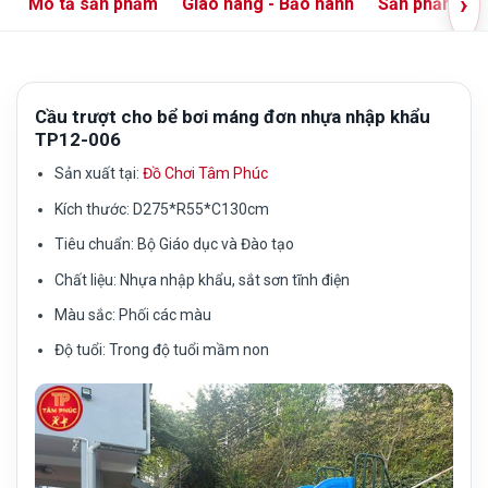
›
Mô tả sản phẩm
Giao hàng - Bảo hành
Sản phẩm liê
Cầu trượt cho bể bơi máng đơn nhựa nhập khẩu
TP12-006
Sản xuất tại:
Đồ Chơi Tâm Phúc
Kích thước:
D275*R55*C130cm
Tiêu chuẩn:
Bộ Giáo dục và Đào tạo
Chất liệu:
Nhựa nhập khẩu, sắt sơn tĩnh điện
Màu sắc:
Phối các màu
Độ tuổi:
Trong độ tuổi mầm non