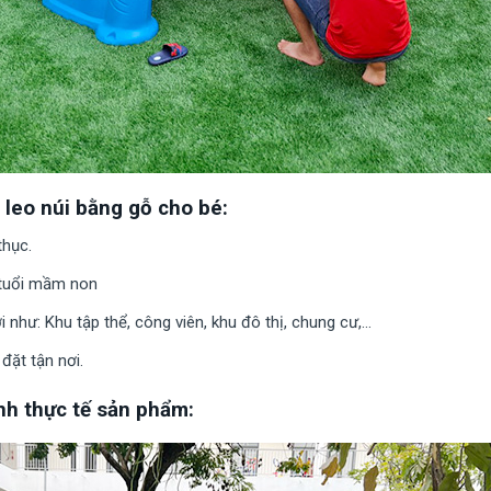
 leo núi bằng gỗ cho bé:
thục.
 tuổi mầm non
i như: Khu tập thể, công viên, khu đô thị, chung cư,…
đặt tận nơi.
nh thực tế sản phẩm: