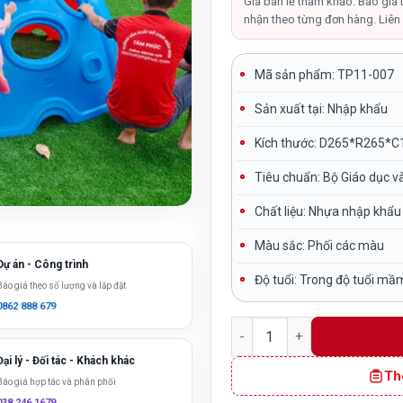
là:
Giá bán lẻ tham khảo. Báo giá 
nhận theo từng đơn hàng. Liên 
28,000
Mã sản phẩm: TP11-007
Sản xuất tại:
Nhập khẩu
Kích thước:
D265*R265*C
Tiêu chuẩn:
Bộ Giáo dục v
Chất liệu: Nhựa nhập khẩu
Màu sắc:
Phối các màu
Dự án - Công trình
Độ tuổi:
Trong độ tuổi mầ
Báo giá theo số lượng và lắp đặt
0862 888 679
Bộ leo núi bán cầu cho bé
Đại lý - Đối tác - Khách khác
Th
Báo giá hợp tác và phân phối
038 246 1679