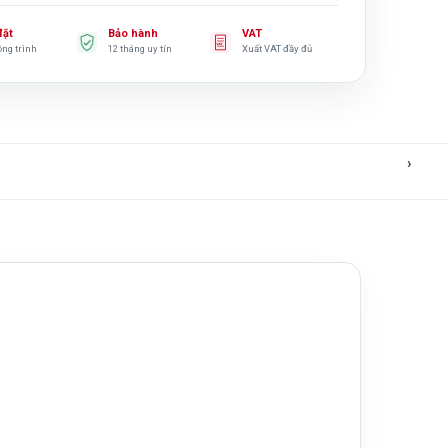
đặt
Bảo hành
VAT
ông trình
12 tháng uy tín
Xuất VAT đầy đủ
›