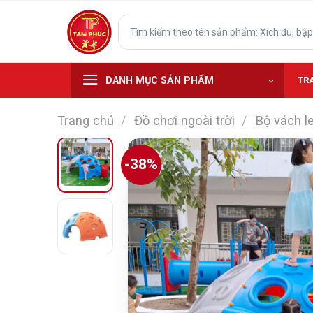
Skip
Tìm
to
kiếm:
content
DANH MỤC SẢN PHẨM
TR
Trang chủ
/
Đồ chơi ngoài trời
/
Bộ vách l
-38%