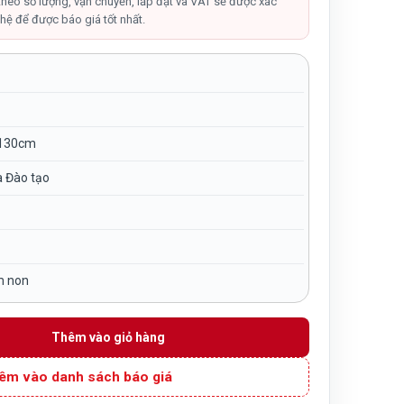
tại
theo số lượng, vận chuyển, lắp đặt và VAT sẽ được xác
hệ để được báo giá tốt nhất.
,000₫.
là:
17,500,000₫.
130cm
à Đào tạo
m non
 bằng nhựa nhập khẩu TP11-007 số lượng
Thêm vào giỏ hàng
êm vào danh sách báo giá