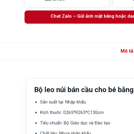
Chat Zalo – Gửi ảnh mặt bằng hoặc d
Mô tả
Bộ leo núi bán cầu cho bé bằ
Sản xuất tại:
Nhập khẩu
Kích thước:
D265*R265*C130cm
Tiêu chuẩn:
Bộ Giáo dục và Đào tạo
Chất liệu: Nhựa nhập khẩu