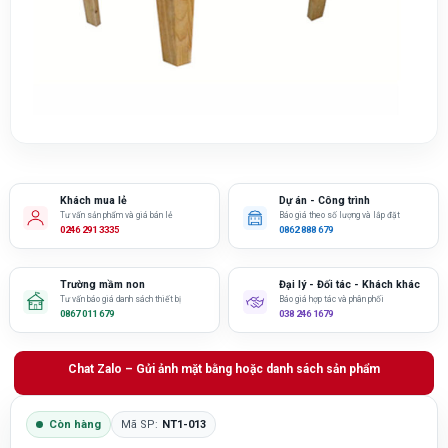
Khách mua lẻ
Dự án - Công trình
Tư vấn sản phẩm và giá bán lẻ
Báo giá theo số lượng và lắp đặt
0246 291 3335
0862 888 679
Trường mầm non
Đại lý - Đối tác - Khách khác
Tư vấn báo giá danh sách thiết bị
Báo giá hợp tác và phân phối
0867 011 679
038 246 1679
Chat Zalo – Gửi ảnh mặt bằng hoặc danh sách sản phẩm
Còn hàng
Mã SP:
NT1-013