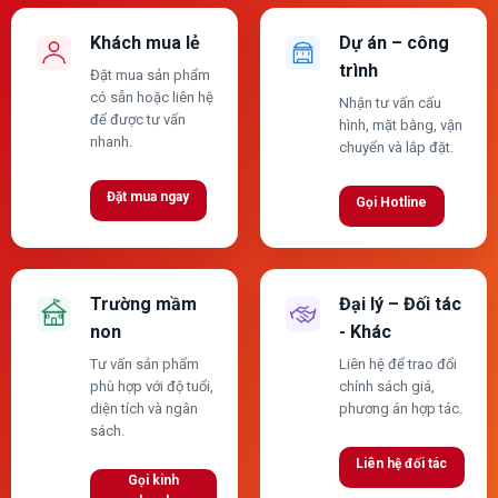
Khách mua lẻ
Dự án – công
trình
Đặt mua sản phẩm
có sẵn hoặc liên hệ
Nhận tư vấn cấu
để được tư vấn
hình, mặt bằng, vận
nhanh.
chuyển và lắp đặt.
Đặt mua ngay
Gọi Hotline
Trường mầm
Đại lý – Đối tác
non
- Khác
Tư vấn sản phẩm
Liên hệ để trao đổi
phù hợp với độ tuổi,
chính sách giá,
diện tích và ngân
phương án hợp tác.
sách.
Liên hệ đối tác
Gọi kinh