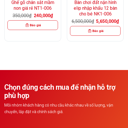
Ghế gỗ chân sắt mầm
Bàn chơi đất nặn hình
non giá rẻ NT1-006
elip nhập khẩu 12 bàn
cho bé NK1-006
Giá
Giá
350,000
₫
240,000
₫
gốc
hiện
Giá
Giá
6,500,000
₫
5,650,000
₫
là:
tại
gốc
hiện
Báo giá
350,000₫.
là:
là:
tại
240,000₫.
Báo giá
6,500,000₫.
là:
00₫.
5,65
Chọn đúng cách mua để nhận hỗ trợ
phù hợp
Mỗi nhóm khách hàng có nhu cầu khác nhau về số lượng, vận
chuyển, lắp đặt và chính sách giá.