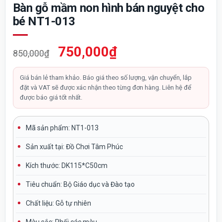
Bàn gỗ mầm non hình bán nguyệt cho
bé NT1-013
Giá
Giá
750,000
₫
850,000
₫
gốc
hiện
là:
tại
Giá bán lẻ tham khảo. Báo giá theo số lượng, vận chuyển, lắp
đặt và VAT sẽ được xác nhận theo từng đơn hàng. Liên hệ để
850,000₫.
là:
được báo giá tốt nhất.
750,000₫.
Mã sản phẩm: NT1-013
Sản xuất tại:
Đồ Chơi Tâm Phúc
Kích thước:
DK115*C50cm
Tiêu chuẩn:
Bộ Giáo dục và Đào tạo
Chất liệu:
Gỗ tự nhiên