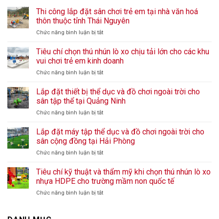
Thi công lắp đặt sân chơi trẻ em tại nhà văn hoá
thôn thuộc tỉnh Thái Nguyên
ở
Chức năng bình luận bị tắt
Thi
công
Tiêu chí chọn thú nhún lò xo chịu tải lớn cho các khu
lắp
vui chơi trẻ em kinh doanh
đặt
ở
Chức năng bình luận bị tắt
sân
Tiêu
chơi
chí
Lắp đặt thiết bị thể dục và đồ chơi ngoài trời cho
trẻ
chọn
em
sân tập thể tại Quảng Ninh
thú
tại
ở
Chức năng bình luận bị tắt
nhún
nhà
Lắp
lò
văn
đặt
Lắp đặt máy tập thể dục và đồ chơi ngoài trời cho
xo
hoá
thiết
chịu
sân cộng đồng tại Hải Phòng
thôn
bị
tải
thuộc
ở
Chức năng bình luận bị tắt
thể
lớn
tỉnh
Lắp
dục
cho
Thái
đặt
Tiêu chí kỹ thuật và thẩm mỹ khi chọn thú nhún lò xo
và
các
Nguyên
máy
đồ
nhựa HDPE cho trường mầm non quốc tế
khu
tập
chơi
vui
ở
Chức năng bình luận bị tắt
thể
ngoài
chơi
Tiêu
dục
trời
trẻ
chí
và
cho
em
kỹ
đồ