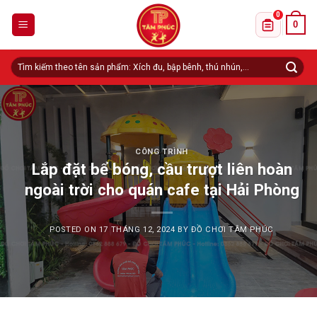
Skip
0
0
to
Danh sách 
content
Tìm
kiếm:
CÔNG TRÌNH
Lắp đặt bể bóng, cầu trượt liên hoàn
ngoài trời cho quán cafe tại Hải Phòng
POSTED ON
17 THÁNG 12, 2024
BY
ĐỒ CHƠI TÂM PHÚC